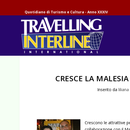
Quotidiano di Turismo e Cultura - Anno XXXIV
CRESCE LA MALESI
Inserito da
liliana
Crescono le attrattive p
collaborazione con il M