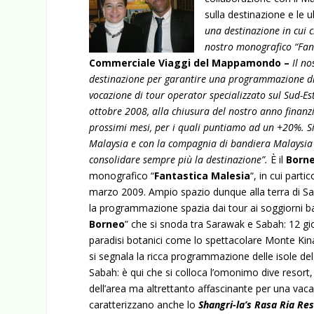
sulla destinazione e le
una destinazione in cui 
nostro monografico “Fan
Commerciale Viaggi del Mappamondo –
Il no
destinazione per garantire una programmazione di
vocazione di tour operator specializzato sul Sud-Est
ottobre 2008, alla chiusura del nostro anno finanzi
prossimi mesi, per i quali puntiamo ad un +20%. S
Malaysia e con la compagnia di bandiera Malaysia A
consolidare sempre più la destinazione”.
È il
Born
monografico “
Fantastica Malesia
“, in cui part
marzo 2009. Ampio spazio dunque alla terra di Sand
la programmazione spazia dai tour ai soggiorni ba
Borneo
” che si snoda tra Sarawak e Sabah: 12 gi
paradisi botanici come lo spettacolare Monte Kina
si segnala la ricca programmazione delle isole de
Sabah: è qui che si colloca l’omonimo dive resort, 
dell’area ma altrettanto affascinante per una vac
caratterizzano anche lo
Shangri-la’s Rasa Ria Re