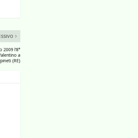
ESSIVO
o 2009 l’8°
Valentino a
pineti (RE)