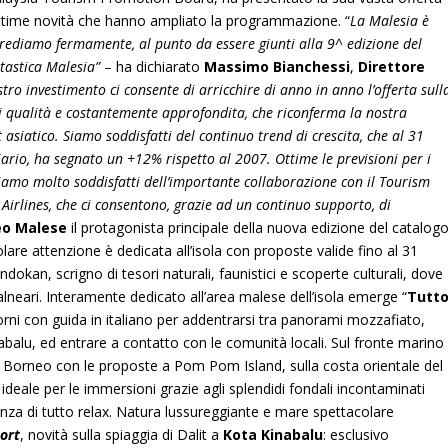
 ultime novità che hanno ampliato la programmazione. “
La Malesia è
crediamo fermamente, al punto da essere giunti alla 9^ edizione del
tastica Malesia”
– ha dichiarato
Massimo Bianchessi
,
Direttore
stro investimento ci consente di arricchire di anno in anno l’offerta sull
 qualità e costantemente approfondita, che riconferma la nostra
 asiatico. Siamo soddisfatti del continuo trend di crescita, che al 31
ario, ha segnato un +12% rispetto al 2007. Ottime le previsioni per i
iamo molto soddisfatti dell’importante collaborazione con il Tourism
irlines, che ci consentono, grazie ad un continuo supporto, di
eo Malese
il protagonista principale della nuova edizione del catalog
icolare attenzione è dedicata all’isola con proposte valide fino al 31
okan, scrigno di tesori naturali, faunistici e scoperte culturali, dove
lneari. Interamente dedicato all’area malese dell’isola emerge “
Tutt
orni con guida in italiano per addentrarsi tra panorami mozzafiato,
balu, ed entrare a contatto con le comunità locali. Sul fronte marino
l Borneo con le proposte a Pom Pom Island, sulla costa orientale del
ideale per le immersioni grazie agli splendidi fondali incontaminati
anza di tutto relax. Natura lussureggiante e mare spettacolare
sort
, novità sulla spiaggia di Dalit a
Kota Kinabalu
: esclusivo