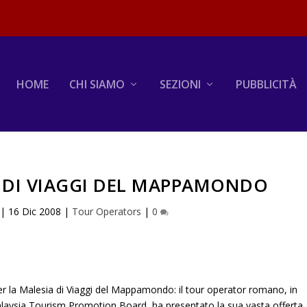
HOME
CHI SIAMO
SEZIONI
PUBBLICITÀ
A DI VIAGGI DEL MAPPAMONDO
|
16 Dic 2008
|
Tour Operators
|
0
er la Malesia di Viaggi del Mappamondo: il tour operator romano, in
alaysia Tourism Promotion Board, ha presentato la sua vasta offerta