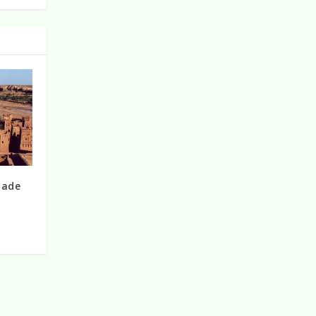
Made
i