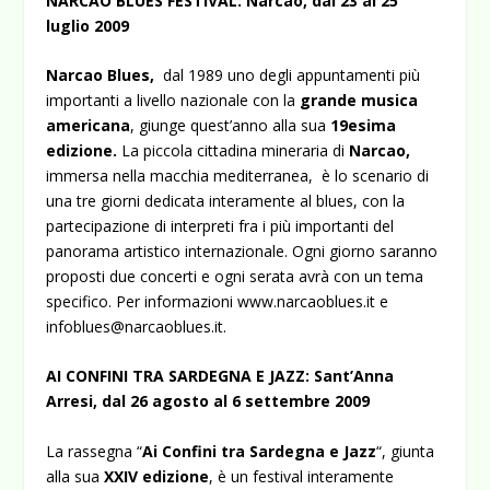
NARCAO BLUES FESTIVAL: Narcao, dal 23 al 25
luglio 2009
Narcao Blues,
dal 1989 uno degli appuntamenti più
importanti a livello nazionale con la
grande musica
americana
, giunge quest’anno alla sua
19esima
edizione.
La piccola cittadina mineraria di
Narcao,
immersa nella macchia mediterranea, è lo scenario di
una tre giorni dedicata interamente al blues, con la
partecipazione di interpreti fra i più importanti del
panorama artistico internazionale. Ogni giorno saranno
proposti due concerti e ogni serata avrà con un tema
specifico. Per informazioni
www.narcaoblues.it
e
infoblues@narcaoblues.it
.
AI CONFINI TRA SARDEGNA E JAZZ: Sant’Anna
Arresi, dal 26 agosto al 6 settembre 2009
La rassegna “
Ai Confini tra Sardegna e Jazz
“, giunta
alla sua
XXIV edizione
, è un festival interamente