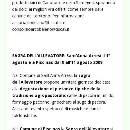
prodotti tipici di Carloforte e della Sardegna, spaziando
dai dolci ai migliori vini offerti come sempre dalle
cantine del territorio. Per informazioni:
associazioneciao@tiscali.it
e
consorzioarcobaleno@tiscali.it
.
SAGRA DELL’ALLEVATORE: Sant’Anna Arresi il 1°
agosto e a Piscinas dal 9 all’11 agosto 2009.
Nel Comune di Sant’Anna Arresi, la
sagra
dell’Allevatore
propone un’intera giornata dedicata
alla
degustazione di pietanze tipiche della
tradizione agropastorale
: carne di pecora in umido,
formaggio pecorino, gnocchetti al sugo di pecora.
Allietano l’evento spettacoli di musiche e danze
folcloristiche.
Nel
Comune di Piscinas
la
Sagra
dell’Allevatore
si