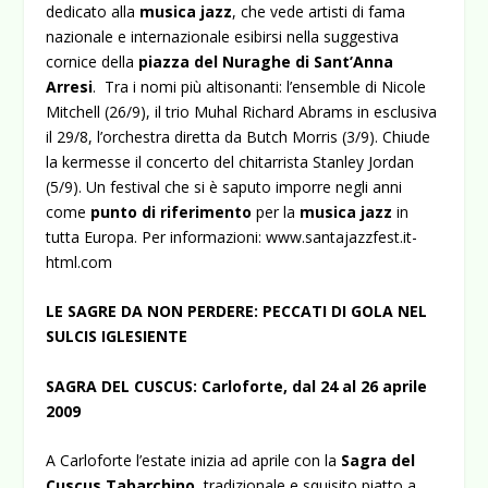
dedicato alla
musica jazz
, che vede artisti di fama
nazionale e internazionale esibirsi nella suggestiva
cornice della
piazza del Nuraghe di Sant’Anna
Arresi
. Tra i nomi più altisonanti: l’ensemble di Nicole
Mitchell (26/9), il trio Muhal Richard Abrams in esclusiva
il 29/8, l’orchestra diretta da Butch Morris (3/9). Chiude
la kermesse il concerto del chitarrista Stanley Jordan
(5/9). Un festival che si è saputo imporre negli anni
come
punto di riferimento
per la
musica jazz
in
tutta Europa. Per informazioni:
www.santajazzfest.it-
html.com
LE SAGRE DA NON PERDERE: PECCATI DI GOLA NEL
SULCIS IGLESIENTE
SAGRA DEL CUSCUS: Carloforte, dal 24 al 26 aprile
2009
A Carloforte l’estate inizia ad aprile con la
Sagra
del
Cuscus Tabarchino
, tradizionale e squisito piatto a