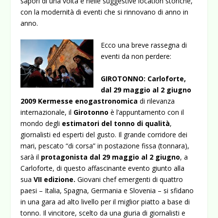
sapori di una volta e nelle suggestive location storiche,
con la modernità di eventi che si rinnovano di anno in
anno.
Ecco una breve rassegna di
eventi da non perdere:
GIROTONNO: Carloforte,
dal 29 maggio al 2 giugno
2009
Kermesse enogastronomica
di rilevanza
internazionale, il
Girotonno
è l’appuntamento con il
mondo degli
estimatori del tonno di qualità
,
giornalisti ed esperti del gusto. Il grande corridore dei
mari, pescato “di corsa” in postazione fissa (tonnara),
sarà il
protagonista dal 29 maggio al 2 giugno
, a
Carloforte, di questo affascinante evento giunto alla
sua
VII edizione.
Giovani chef emergenti di quattro
paesi – Italia, Spagna, Germania e Slovenia – si sfidano
in una gara ad alto livello per il miglior piatto a base di
tonno. Il vincitore, scelto da una giuria di giornalisti e