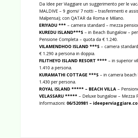
Da Idee per Viaggiare un suggerimento per le vaca
MALDIVE – 9 giorni/ 7 notti – trasferimenti e assi
Malpensa); con QATAR da Roma e Milano.
ERIYADU ***
– camera standard – mezza pensi
KUREDU ISLAND***S
– in Beach Bungalow – pens
Pensione Completa – quota da € 1.240.
VILAMENDHOO ISLAND ***S
– camera standard 
€ 1.290 a persona in doppia.
FILITHEYO ISLAND RESORT ****
– in superior vi
1.410 a persona.
KURAMATHI COTTAGE ***S
– in camera beach b
1.430 per persona.
ROYAL ISLAND ***** – BEACH VILLA
– Pensione
VELASSARU *****
– Deluxe bungalow – Mezza Pen
Informazioni:
06/520981 – ideeperviaggiare.c