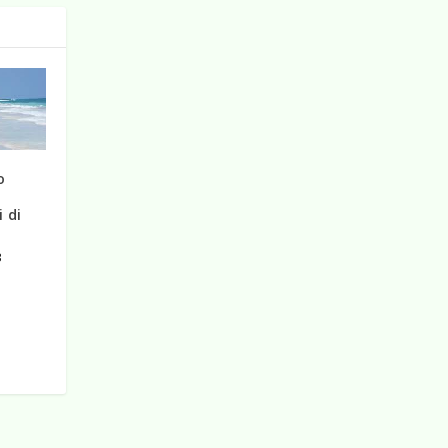
o
i di
3