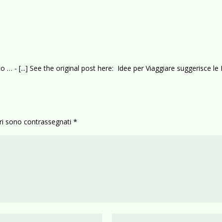
to …
- [...] See the original post here: Idee per Viaggiare suggerisce le
ori sono contrassegnati
*