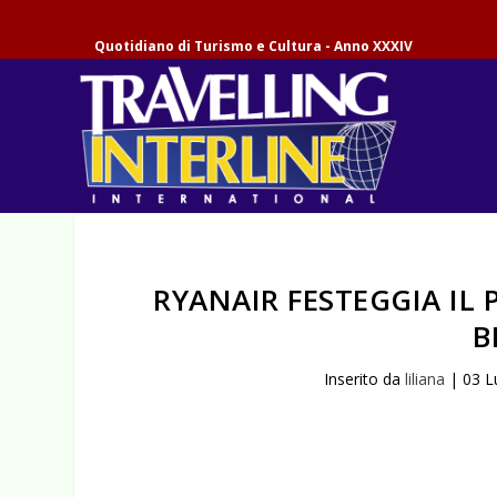
Quotidiano di Turismo e Cultura - Anno XXXIV
RYANAIR FESTEGGIA IL
B
Inserito da
liliana
|
03 L