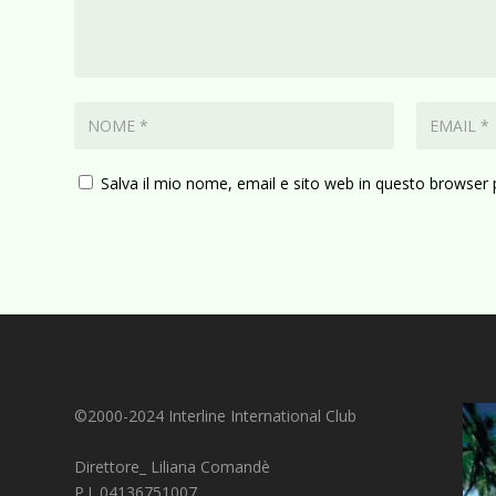
Salva il mio nome, email e sito web in questo browser
©2000-2024 Interline International Club
Direttore_ Liliana Comandè
P.I. 04136751007