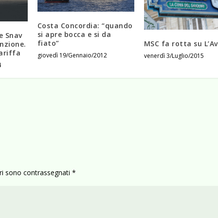
Costa Concordia: “quando
si apre bocca e si da
e Snav
fiato”
MSC fa rotta su L’A
nzione.
ariffa
giovedì 19/Gennaio/2012
venerdì 3/Luglio/2015
4
ori sono contrassegnati
*