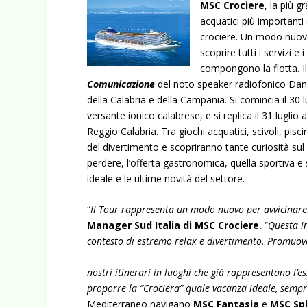
MSC Crociere
, la più 
acquatici più importanti 
crociere. Un modo nuovo 
scoprire tutti i servizi 
compongono la flotta.
I
Comunicazione
del noto speaker radiofonico Danie
della Calabria e della Campania. Si comincia il 30
versante ionico calabrese, e si replica il 31 luglio
Reggio Calabria. Tra giochi acquatici, scivoli, pisc
del divertimento e scopriranno tante curiosità sul 
perdere, l’offerta gastronomica, quella sportiva e s
ideale e le ultime novità del settore.
“
Il Tour rappresenta un modo nuovo per avvicinare
Manager Sud Italia di MSC Crociere.
“
Questa in
contesto di estremo relax e divertimento. Promuove
nostri itinerari in luoghi che già rappresentano l’es
proporre la “Crociera” quale vacanza ideale, semp
Mediterraneo navigano
MSC Fantasia
e
MSC Sp