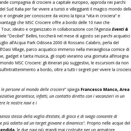
grande compagnia di crociere a capitale europeo, approda nei parchi
del Sud Italia per far vivere a turisti e villeggianti il magico mondo dell
e originale per conoscere da vicino la tipica “vita in crociera” e
e i vantaggi che MSC Crociere offre a bordo delle 10 navi che
l Tour, ideato e organizzato in collaborazione con l’Agenzia
Eventi &
le “Decibel” Bellini, toccherà nel mese di agosto sei parchi acquatici
 luglio all’Acqua Park Odissea 2000 di Rossano Calabro, perla del
 all’Oasi Village, parco acquatico immerso nella meravigliosa cornice di
ine, gadget e tanta musica, gli ospiti vivranno una giornata all’insegna
mondo MSC Crociere: gli itinerari più suggestivi, le escursioni da non
ull’intrattenimento a bordo, oltre a tutti i segreti per vivere la crocier
 le persone al mondo delle crociere
” spiega
Francesco
Manco, Area
iziativa garantisce, infatti, un contatto
diretto con i vacanzieri in un
re le nostre navi e i
senza stessa della voglia d’estate, di gioco e di svago
consente di
re più adatta ad un target giovane e
dinamico”.
Proprio nelle acque del
lendida
, le due navi più grandi mai costruite per un armatore