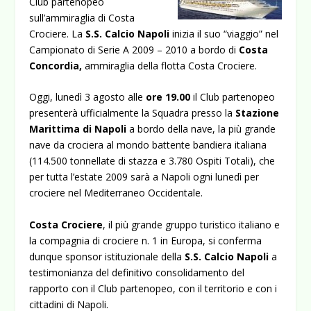
Club partenopeo
sull’ammiraglia di Costa
Crociere. La
S.S. Calcio
Napoli
inizia il suo “viaggio” nel
Campionato di Serie A 2009 – 2010 a bordo di
Costa
Concordia,
ammiraglia della flotta Costa Crociere.
Oggi, lunedì 3 agosto alle
ore 19.00
il Club partenopeo
presenterà ufficialmente la Squadra presso la
Stazione
Marittima
di Napoli
a bordo della nave, la più grande
nave da crociera al mondo battente bandiera italiana
(114.500 tonnellate di stazza e 3.780 Ospiti Totali), che
per tutta l’estate 2009 sarà a Napoli ogni lunedì per
crociere nel Mediterraneo Occidentale.
Costa Crociere
, il più grande gruppo turistico italiano e
la compagnia di crociere n. 1 in Europa, si conferma
dunque sponsor istituzionale della
S.S. Calcio Napoli
a
testimonianza del definitivo consolidamento del
rapporto con il Club partenopeo, con il territorio e con i
cittadini di Napoli.