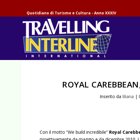
Quotidiano di Turismo e Cultura - Anno XXXIV
ROYAL CAREBBEAN,
Inserito da
liliana
|
Con il motto “We build incredibile”
Royal Carebb
rispettivamente da maggio e da dicembre 2010. L