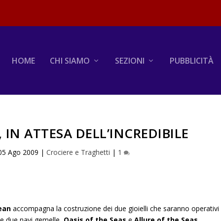
HOME
CHI SIAMO
SEZIONI
PUBBLICITÀ
 IN ATTESA DELL’INCREDIBILE
05 Ago 2009
|
Crociere e Traghetti
|
1
ean
accompagna la costruzione dei due gioielli che saranno operativi
e due navi gemelle,
Oasis of the Seas
e
Allure of the Seas
,