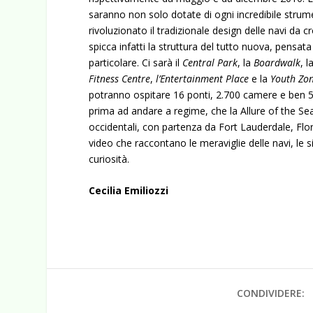
saranno non solo dotate di ogni incredibile stru
rivoluzionato il tradizionale design delle navi da cr
spicca infatti la struttura del tutto nuova, pensa
particolare. Ci sarà il
Central Park
, la
Boardwalk
, l
Fitness Centre
,
l’Entertainment Place
e la
Youth Zo
potranno ospitare 16 ponti, 2.700 camere e ben 5.
prima ad andare a regime, che la Allure of the Sea
occidentali, con partenza da Fort Lauderdale, Flor
video che raccontano le meraviglie delle navi, le si
curiosità.
Cecilia Emiliozzi
CONDIVIDERE: