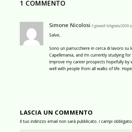
1 COMMENTO
Simone Nicolosi
il giovedì 6/Agosto/2009 
Salve,
Sono un parrucchiere in cerca di lavoro su le
Capellimania, and i’m currently studying for
improve my career prospects hopefully by wo
well with people from all walks of life. Ho
LASCIA UN COMMENTO
Il tuo indirizzo email non sarà pubblicato.
I campi obbligat