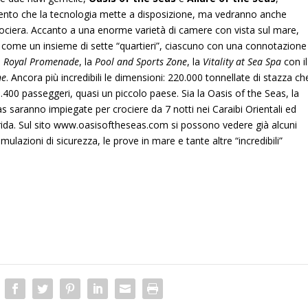
mento che la tecnologia mette a disposizione, ma vedranno anche
ociera.
Accanto a una enorme varietà di camere con vista sul mare,
ta come un insieme di sette “quartieri”, ciascuno con una connotazione
a
Royal Promenade
, la
Pool
and Sports Zone
, la
Vitality
at Sea Spa
con i
ne
. Ancora più incredibili le dimensioni: 220.000 tonnellate di stazza ch
400 passeggeri, quasi un piccolo paese. Sia la Oasis of the Seas, la
s saranno impiegate per crociere da 7 notti nei Caraibi Orientali ed
ida. Sul sito
www.oasisoftheseas.com
si possono vedere già alcuni
mulazioni di sicurezza, le prove in mare e tante altre “incredibili”