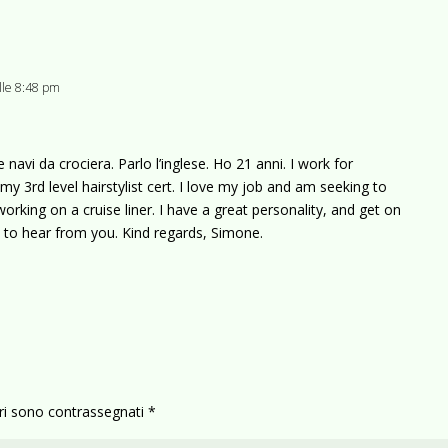
alle 8:48 pm
 navi da crociera. Parlo l’inglese. Ho 21 anni. I work for
 my 3rd level hairstylist cert. I love my job and am seeking to
rking on a cruise liner. I have a great personality, and get on
pe to hear from you. Kind regards, Simone.
ori sono contrassegnati
*