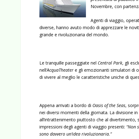
Novembre, con partenza
Agenti di viaggio, operat
diverse, hanno avuto modo di apprezzare le novità
grande e rivoluzionaria del mondo.
Le tranquille passeggiate nel
Central Park
, gli esc
nell
’AcquaTheater
e gli emozionanti simulatori di 
di vivere al meglio le caratteristiche uniche di que
Appena arrivati a bordo di
Oasis of the Seas
, sorpr
nei diversi momenti della giornata. La divisione in 
all’intrattenimento piuttosto che al divertimento,
impressioni degli agenti di viaggio presenti:
“Non s
sono davvero un’idea rivoluzionaria.”