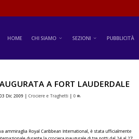
HOME
CHI SIAMO
SEZIONI
PUBBLICITÀ
INAUGURATA A FORT LAUDERDALE
03 Dic 2009
|
Crociere e Traghetti
|
0
a ammiraglia Royal Caribbean International, è stata ufficialmente
ternazionale durante la crociera inaugurale di tre notti dal 24 al 27