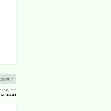
ESSIVO
ennaio, due
anti mostre