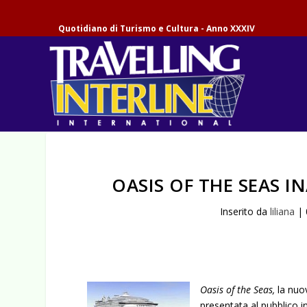
Quotidiano di Turismo e Cultura - Anno XXXIV
OASIS OF THE SEAS 
Inserito da
liliana
|
Oasis of the Seas,
la nuov
presentata al pubblico in