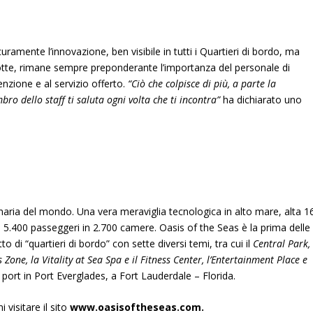
curamente l’innovazione, ben visibile in tutti i Quartieri di bordo, ma
otte, rimane sempre preponderante l’importanza del personale di
enzione e al servizio offerto.
“Ciò che colpisce di più, a parte la
bro dello staff ti saluta ogni volta che ti incontra”
ha dichiarato uno
onaria del mondo. Una vera meraviglia tecnologica in alto mare, alta 1
e 5.400 passeggeri in 2.700 camere. Oasis of the Seas è la prima delle
 di “quartieri di bordo” con sette diversi temi, tra cui il
Central Park,
one, la Vitality at Sea Spa e il Fitness Center, l’Entertainment Place e
port in Port Everglades, a Fort Lauderdale – Florida.
 visitare il sito
www.oasisoftheseas.com.