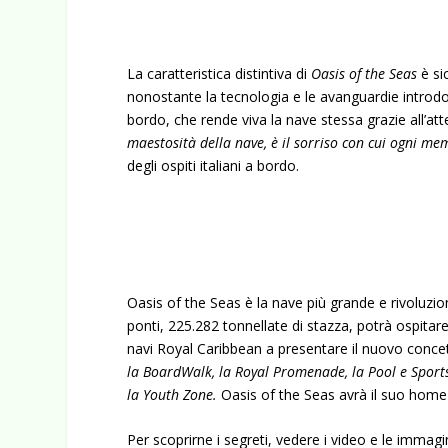
La caratteristica distintiva di
Oasis of the Seas
è si
nonostante la tecnologia e le avanguardie introd
bordo, che rende viva la nave stessa grazie all’att
maestosità della nave, è il sorriso con cui ogni mem
degli ospiti italiani a bordo.
Oasis of the Seas è la nave più grande e rivoluzi
ponti, 225.282 tonnellate di stazza, potrà ospitar
navi Royal Caribbean a presentare il nuovo concetto
la BoardWalk, la Royal Promenade, la Pool e Sports Z
la Youth Zone.
Oasis of the Seas avrà il suo home 
Per scoprirne i segreti, vedere i video e le immagini