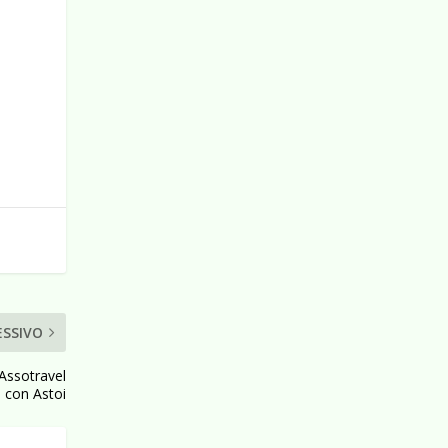
ESSIVO
 Assotravel
o con Astoi