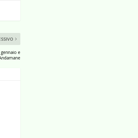
ESSIVO
i gennaio e
e Andamane