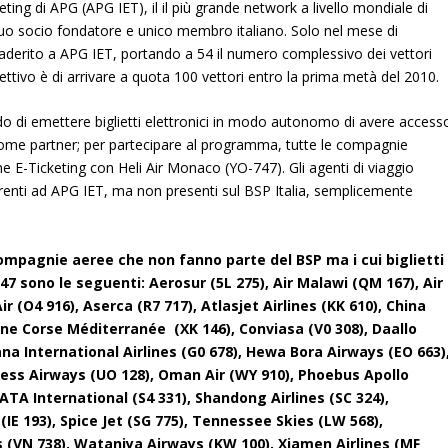
ing di APG (APG IET), il il più grande network a livello mondiale di
uo socio fondatore e unico membro italiano.
Solo nel mese di
erito a APG IET, portando a 54 il numero complessivo dei vettori
tivo è di arrivare a quota 100 vettori entro la prima metà del 2010.
do di emettere biglietti elettronici in modo autonomo di avere access
o come partner; per partecipare al programma, tutte le compagnie
ine E-Ticketing con Heli Air Monaco (YO-747).
Gli agenti di viaggio
erenti ad APG IET, ma non presenti sul BSP Italia, semplicemente
compagnie aeree che non fanno parte del BSP ma i cui biglietti
sono le seguenti: Aerosur (5L 275), Air Malawi (QM 167), Air
ir (O4 916), Aserca (R7 717), Atlasjet Airlines (KK 610), China
ne Corse Méditerranée (XK 146), Conviasa (V0 308), Daallo
ana International Airlines (G0 678), Hewa Bora Airways (EO 663)
ess Airways (UO 128), Oman Air (WY 910), Phoebus Apollo
SATA International (S4 331), Shandong Airlines (SC 324),
(IE 193), Spice Jet (SG 775), Tennessee Skies (LW 568),
s (VN 738), Wataniya Airways (KW 100), Xiamen Airlines (MF