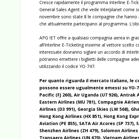
Cresce rapidamente il programma Interline E-Ticket
General Sales Agent che vede Interplanet come s
novembre sono state 8 le compagnie che hanno ad
che attualmente partecipano al programma. L’obiet
APG IET offre a qualsiasi compagnia aerea in gra
all’Interline E-Ticketing insieme al vettore scelt
interessate dovranno siglare un accordo di Interl
potranno emettere i biglietti delle compagnie ad
utilizzando il codice YO-747.
Per quanto riguarda il mercato italiano, le 
possono essere ugualmente emessi su YO-747 
Pacific (FJ 260), Air Uganda (U7 926), Antrak A
Eastern Airlines (MU 781), Compagnie Aérien
Airlines (D3 991), Georgia Skies (LW 568), Gh
Hong Kong Airlines (HX 851), Hong Kong Expr
Aviation (PE 855), SATA Air Acores (SP 737), 
Shenzhen Airlines (ZH 479), Solomon Airlines 
Transaero Airlines (UN 670), Vietnam Airline