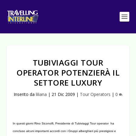
TUBIVIAGGI TOUR
OPERATOR POTENZIERÀ IL
SETTORE LUXURY
Inserito da
liliana
|
21 Dic 2009
|
Tour Operators
|
0
In questi giorni Rino Siconolfi, Presidente di Tubiviaggi Tour operator ha
concluso alcuni importanti accordi con i Gruppi alberghieri più prestigiosi e