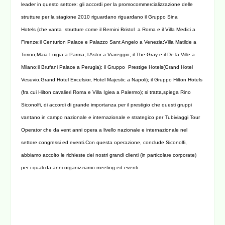
leader in questo settore:
gli accordi per la promocommercializzazione delle
strutture per la stagione 2010 riguardano riguardano il Gruppo Sina
Hotels
(che vanta strutture come il Bernini Bristol a Roma e il Villa Medici a
Firenze;il Centurion Palace e Palazzo Sant Angelo a Venezia;Villa Matilde a
Torino;Maia Luigia a Parma; l Astor a Viareggio; il The Gray e il De la Ville a
Milano;il Brufani Palace a Perugia); il Gruppo Prestige Hotels(Grand Hotel
Vesuvio,Grand Hotel Excelsior, Hotel Majestic a Napoli); il Gruppo Hilton Hotels
(fra cui Hilton cavalieri Roma e Villa Igiea a Palermo); si tratta,spiega Rino
Siconolfi, di accordi di grande importanza per il prestigio che questi gruppi
vantano in campo nazionale e internazionale e strategico per Tubiviaggi Tour
Operator che da vent anni opera a livello nazionale e internazionale nel
settore congressi ed eventi.Con questa operazione, conclude Siconolfi,
abbiamo accolto le richieste dei nostri grandi clienti (in particolare corporate)
per i quali da anni organizziamo meeting ed eventi.