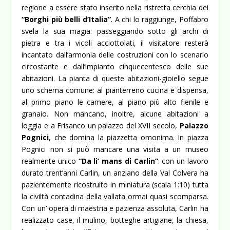
regione a essere stato inserito nella ristretta cerchia dei
“Borghi più belli d’Italia”
. A chi lo raggiunge, Poffabro
svela la sua magia: passeggiando sotto gli archi di
pietra e tra i vicoli acciottolati, il visitatore resterà
incantato dall’armonia delle costruzioni con lo scenario
circostante e dall’impianto cinquecentesco delle sue
abitazioni. La pianta di queste abitazioni-gioiello segue
uno schema comune: al pianterreno cucina e dispensa,
al primo piano le camere, al piano più alto fienile e
granaio. Non mancano, inoltre, alcune abitazioni a
loggia e a Frisanco un palazzo del XVII secolo,
Palazzo
Pognici
, che domina la piazzetta omonima. In piazza
Pognici non si può mancare una visita a un museo
realmente unico
“Da li’ mans di Carlin”
: con un lavoro
durato trent’anni Carlin, un anziano della Val Colvera ha
pazientemente ricostruito in miniatura (scala 1:10) tutta
la civiltà contadina della vallata ormai quasi scomparsa.
Con un’ opera di maestria e pazienza assoluta, Carlin ha
realizzato case, il mulino, botteghe artigiane, la chiesa,