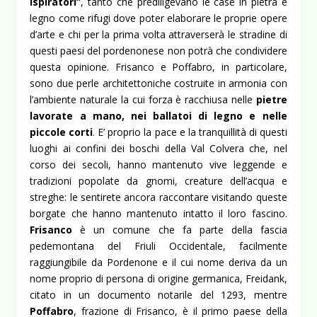
ispiratori”
, tanto che prediligevano le case in pietra e
legno come rifugi dove poter elaborare le proprie opere
d’arte e chi per la prima volta attraverserà le stradine di
questi paesi del pordenonese non potrà che condividere
questa opinione.
Frisanco e Poffabro, in particolare,
sono due perle architettoniche costruite in armonia con
l’ambiente naturale la cui forza è racchiusa nelle
pietre
lavorate a mano, nei ballatoi di legno e nelle
piccole corti
. E’ proprio la pace e la tranquillità di questi
luoghi ai confini dei boschi della Val Colvera che, nel
corso dei secoli, hanno mantenuto vive leggende e
tradizioni popolate da gnomi, creature dell’acqua e
streghe: le sentirete ancora raccontare visitando queste
borgate che hanno mantenuto intatto il loro fascino.
Frisanco
è un comune che fa parte della fascia
pedemontana del Friuli Occidentale, facilmente
raggiungibile da Pordenone e il cui nome deriva da un
nome proprio di persona di origine germanica, Freidank,
citato in un documento notarile del 1293, mentre
Poffabro
, frazione di Frisanco, è il primo paese della