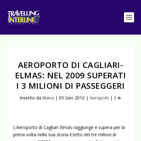
AEROPORTO DI CAGLIARI-
ELMAS: NEL 2009 SUPERATI
I 3 MILIONI DI PASSEGGERI
Inserito da
liliana
|
05 Gen 2010
|
Aeroporti
|
0
L’Aeroporto di Cagliari-Elmas raggiunge e supera per la
prima volta nella sua storia il tetto dei tre milioni di