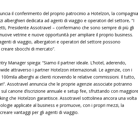
uncia il conferimento del proprio patrocinio a Hotelzon, la compagni
zi alberghieri dedicata ad agenti di viaggio e operatori del settore
.
“I
tti, Presidente Assotravel – confermano che sono sempre di più gli
di nuove vetrine e nuove opportunità per ampliare il proprio business.
enti di viaggio, albergatori e operatori del settore possono
 creare sbocchi di mercato”.
try Manager spiega: “Siamo il partner ideale. L’hotel, aderendo,
ldwide attraverso i partner Hotelzon internazionali. Le agenzie, con i
 100mila alberghi ai clienti ricevendo le relative commissioni. Il tutto,
lari”. Assotravel annuncia che le proprie agenzie associate potranno
e sul canone d’iscrizione annuale e setup fee, sfruttando con maggior
 working che Hotelzon garantisce. Assotravel sottolinea ancora una volta
nologie applicate al business e promuove, con i propri mezzi, la
eare vantaggi per gli agenti di viaggio.