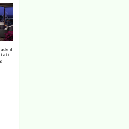
ude il
ltati
10