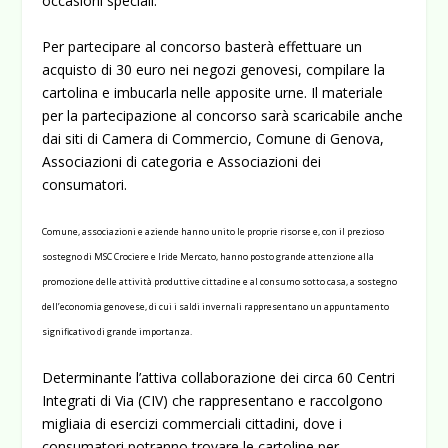
occasioni speciali.
Per partecipare al concorso basterà effettuare un
acquisto di 30 euro nei negozi genovesi, compilare la
cartolina e imbucarla nelle apposite urne. Il materiale
per la partecipazione al concorso sarà scaricabile anche
dai siti di Camera di Commercio, Comune di Genova,
Associazioni di categoria e Associazioni dei
consumatori.
Comune, associazioni e aziende hanno unito le proprie risorse e, con il prezioso
sostegno di MSC Crociere e Iride Mercato, hanno posto grande attenzione alla
promozione delle attività produttive cittadine e al consumo sotto casa, a sostegno
dell’economia genovese, di cui i saldi invernali rappresentano un appuntamento
significativo di grande importanza.
Determinante l’attiva collaborazione dei circa 60 Centri
Integrati di Via (CIV) che rappresentano e raccolgono
migliaia di esercizi commerciali cittadini, dove i
consumatori potranno trovare le cartoline per