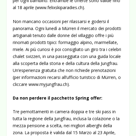
per ogni bambino. Entrambe le offerte sono valide fino
al 18 aprile (www.felixskiparadies.ch).
Non mancano occasioni per rilassarsi e godersi il
panorama. Ogni lunedì a Mürren il mercato dei prodotti
artigianali tenuto dalle donne del villaggio offre i più
rinomati prodotti tipici: formaggio alpino, marmellate,
miele. Ai più curiosi è poi consigliato un giro tra i celebri
chalet svizzeri, in una passeggiata con una guida locale
alla scoperta della storia e della cultura della Jungfrau.
Un’esperienza gratuita che non richiede prenotazioni
(per informazioni recarsi all’ufficio turistico di Mürren, o
cliccare www.myjungfrau.ch).
Da non perdere il pacchetto Spring offer:
Tre pernottamenti in camera doppia e tre ski pass in
tutta la regione della Jungfrau, inclusa la colazione o la
mezza pensione a scelta, nei migliori alberghi della
zona. La proposta è valida dal 15 Marzo al 23 Aprile,