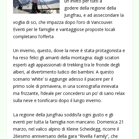
un invito per tutti a
godere della regione della
Jungfrau, e ad assecondare la
voglia di sci, che impazza dopo l’oro di Vancouver.
Eventi per le famiglie e vantaggiose proposte locali
completano l’offerta
Un inverno, questo, dove la neve è stata protagonista e
ha reso felici gli amanti della montagna: dagli sciatori
esperti agli appassionati di trekking tra le fronde degli
alberi, al divertimento ludico dei bambini. A questo
scenario ‘white’ si aggiunge adesso il piacere per il
primo sole di primavera, in una scenografia innevata
ma frizzante, l’ideale per concedersi un po’ di sano relax
sulla neve e tonificarsi dopo il lungo inverno.
La regione della Jungfrau soddisfa ogni gusto e gli
eventi per tutta la famiglia non mancano. Domenica 21
marzo, nel valico alpino di Kleine Scheidegg, ricorre il
26esimo anniversario della gara “Rivella Family”, che