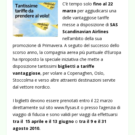
C’è tempo solo
fino al 22
marzo
per aggiudicarsi una
delle vantaggiose tariffe
messe a disposizione di
SAS
Scandinavian Airlines
nell’ambito della sua
promozione di Primavera. A seguito del successo dello
scorso anno, la compagnia aerea più puntuale d’Europa
ha riproposto la speciale iniziativa che mette a
disposizione tantissimi
biglietti a tariffe
vantaggiose
, per volare a Copenaghen, Oslo,
Stoccolma e verso altre attraenti destinazioni servite
dal vettore nordico.
I biglietti devono essere prenotati entro il 22 marzo
direttamente sul sito www.flysas.it o presso l’agenzia di
viaggio di fiducia e sono validi per viaggi da effettuarsi
tra il 15 aprile e il 13 giugno
o
tra il 9 e il 31
agosto 2010.