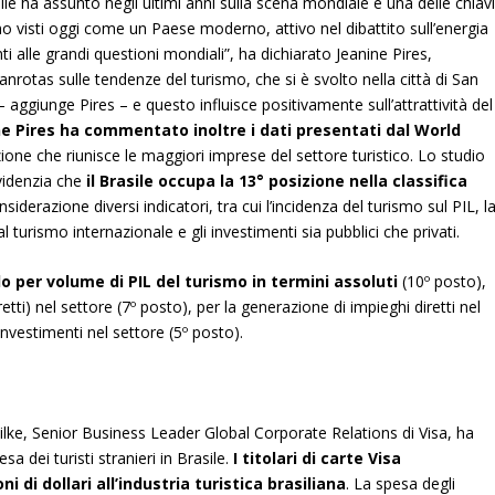
sile ha assunto negli ultimi anni sulla scena mondiale è una delle chiav
o visti oggi come un Paese moderno, attivo nel dibattito sull’energia
ti alle
grandi questioni mondiali”, ha dichiarato Jeanine Pires,
rotas sulle tendenze del turismo, che si è svolto nella città di San
 aggiunge Pires – e questo influisce positivamente sull’attrattività del
ne Pires ha commentato inoltre i dati presentati dal World
zione che riunisce le maggiori imprese del settore turistico. Lo studio
videnzia che
il Brasile occupa la 13° posizione nella classifica
siderazione diversi indicatori, tra cui l’incidenza del turismo sul PIL, l
l turismo internazionale e gli investimenti sia pubblici che privati.
do per volume di PIL del turismo in termini assoluti
(10º posto),
iretti) nel settore (7º posto), per la generazione di impieghi diretti nel
 investimenti nel settore (5º posto).
ke, Senior Business Leader Global Corporate Relations di Visa, ha
a dei turisti stranieri in Brasile.
I titolari di carte Visa
i di dollari all’industria turistica brasiliana
. La spesa degli