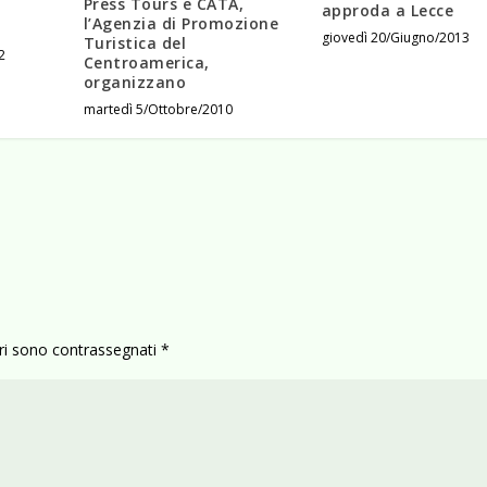
Press Tours e CATA,
approda a Lecce
l’Agenzia di Promozione
giovedì 20/Giugno/2013
Turistica del
2
Centroamerica,
organizzano
martedì 5/Ottobre/2010
ori sono contrassegnati
*