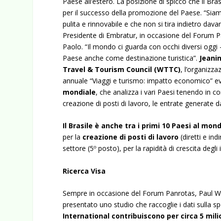
Paese all’estero. La posizione di spicco che il Bra
per il successo della promozione del Paese. “Siam
pulita e rinnovabile e che non si tira indietro davan
Presidente di Embratur, in occasione del Forum Pan
Paolo. “Il mondo ci guarda con occhi diversi oggi –
Paese anche come destinazione turistica”.
Jeani
Travel & Tourism Council (WTTC)
, l’organizza
annuale “Viaggi e turismo: impatto economico” e
mondiale
, che analizza i vari Paesi tenendo in con
creazione di posti di lavoro, le entrate generate da
Il Brasile è anche tra i primi 10 Paesi al mon
per la
creazione di posti di lavoro
(diretti e ind
settore (5º posto), per la rapidità di crescita degli
Ricerca Visa
Sempre in occasione del Forum Panrotas, Paul Wil
presentato uno studio che raccoglie i dati sulla spes
International contribuiscono per circa 5 milion