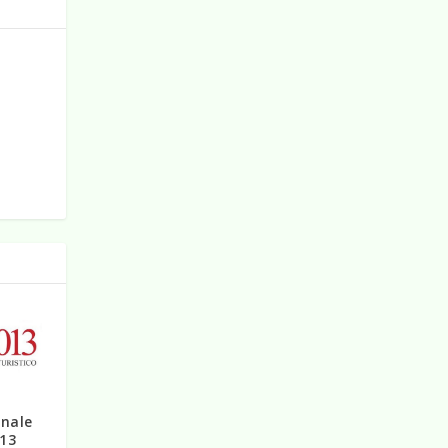
onale
013