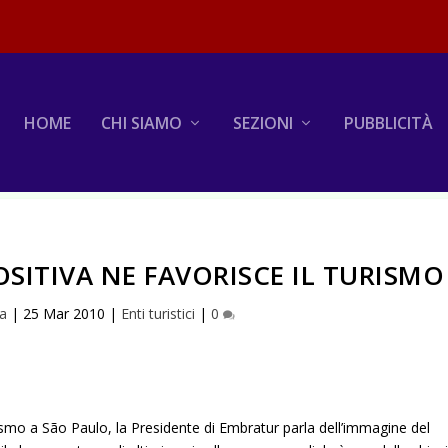
HOME
CHI SIAMO
SEZIONI
PUBBLICITÀ
OSITIVA NE FAVORISCE IL TURISMO
na
|
25 Mar 2010
|
Enti turistici
|
0
smo a São Paulo, la Presidente di Embratur parla dell’immagine del