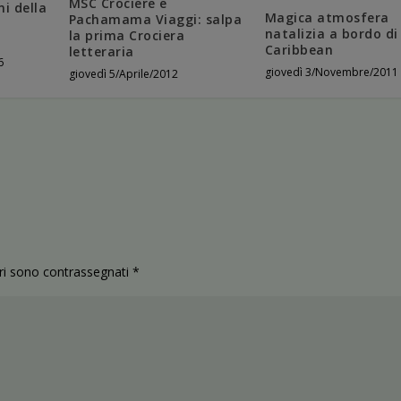
MSC Crociere e
i della
Magica atmosfera
Pachamama Viaggi: salpa
natalizia a bordo di
la prima Crociera
Caribbean
letteraria
6
giovedì 3/Novembre/2011
giovedì 5/Aprile/2012
ori sono contrassegnati
*