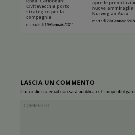
Royal Caribbean:
apre le prenotazion
Civitavecchia porto
nuova ammiraglia
strategico per la
Norwegian Aura
compagnia
martedì 20/Gennaio/202
mercoledì 19/Gennaio/2011
LASCIA UN COMMENTO
Il tuo indirizzo email non sarà pubblicato.
I campi obbligat