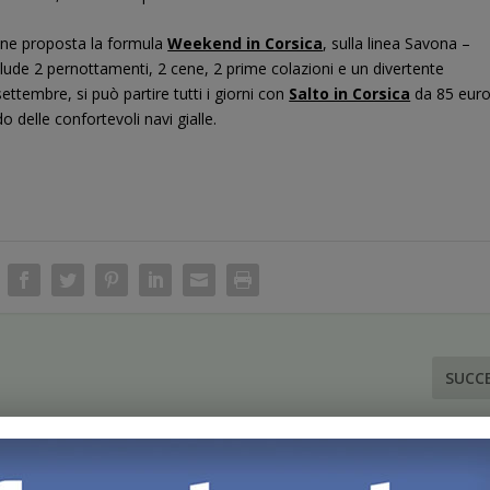
iene proposta la formula
Weekend in Corsica
, sulla linea Savona –
clude 2 pernottamenti, 2 cene, 2 prime colazioni e un divertente
ttembre, si può partire tutti i giorni con
Salto in Corsica
da 85 eur
 delle confortevoli navi gialle.
SUCC
Citypass più ricco per chi visita 