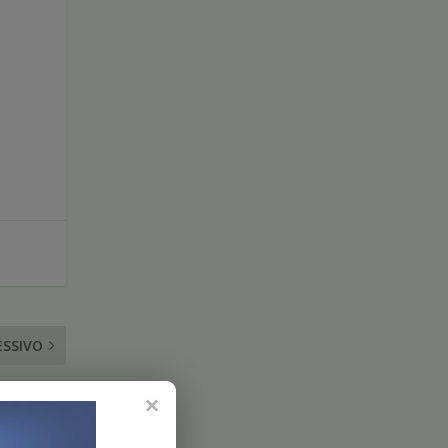
o
ESSIVO
Philadelphia