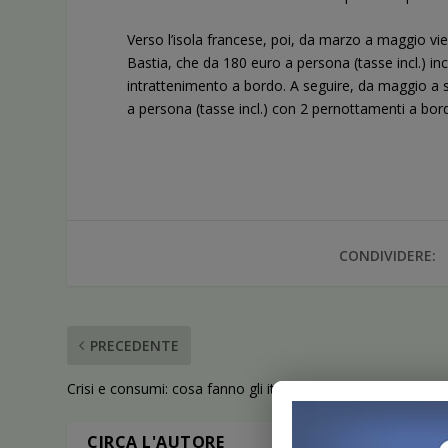
Verso l’isola francese, poi, da marzo a maggio v
Bastia, che da 180 euro a persona (tasse incl.) in
intrattenimento a bordo. A seguire, da maggio a se
a persona (tasse incl.) con 2 pernottamenti a bordo
CONDIVIDERE:
PRECEDENTE
Crisi e consumi: cosa fanno gli italiani nel tempo libero?
CIRCA L'AUTORE