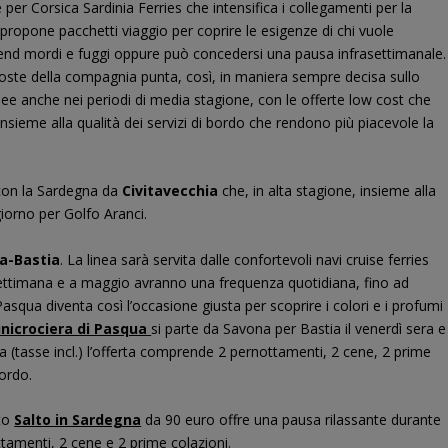
 per Corsica Sardinia Ferries che intensifica i collegamenti per la
propone pacchetti viaggio per coprire le esigenze di chi vuole
d mordi e fuggi oppure può concedersi una pausa infrasettimanale.
oposte della compagnia punta, così, in maniera sempre decisa sullo
nee anche nei periodi di media stagione, con le offerte low cost che
 insieme alla qualità dei servizi di bordo che rendono più piacevole la
i con la Sardegna da
Civitavecchia
che, in alta stagione, insieme alla
giorno per Golfo Aranci.
a-Bastia
. La linea sarà servita dalle confortevoli navi cruise ferries
a settimana e a maggio avranno una frequenza quotidiana, fino ad
Pasqua diventa così l’occasione giusta per scoprire i colori e i profumi
nicrociera di Pasqua
si parte da Savona per Bastia il venerdì sera e
a (tasse incl.) l’offerta comprende 2 pernottamenti, 2 cene, 2 prime
bordo.
tto
Salto in Sardegna
da 90 euro offre una pausa rilassante durante
tamenti, 2 cene e 2 prime colazioni.