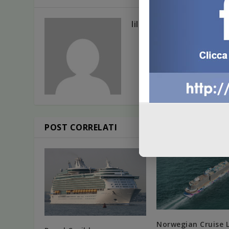
liliana
POST CORRELATI
Norwegian Cruise L