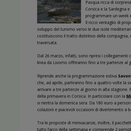
Pasqua ricca di sorprese
Corsica e la Sardegna e 
programmare un week en
Il ricco ventaglio di pr
sviluppo del turismo verso le due isole mediterra
costituiscono il tratto distintivo della compagnia,
traversata.
Dal 26 marzo, infatti, sono ripresi i collegament
linea da Livorno
offriranno fino a tre partenze al 
Riprende anche la programmazione estiva
Savon
che, ad aprile, partiranno fino a quattro volte l
arrivare a tre partenze al giorno in alta stagione. 
della primavera in Corsica. In particolare con la
Mi
si rientra la domenica sera. Da 180 euro a person
colazioni e piacevoli occasioni di divertimento a 
Tra le proposte di minivacanze, inoltre, il pacche
tutto l’arco della settimana e comprende 2 pernot