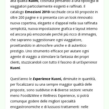
alta qualità
Kuoni
, costruita pensando a una tipologia di
viaggiatori particolarmente esigenti e raffinati.
Il
catalogo
Emozioni 2010
racchiude circa 60 proposte in
oltre 200 pagine e si presenta con un look rinnovato:
nuova copertina, elegante e d’appeal nella sua raffinata
semplicità, nuova impostazione grafica e layout interno
ed ancora più emozionale perché più ricco di immagini,
che sapranno suggestionare ogni viaggiatore,
proiettandolo in atmosfere uniche e di autentico
prestigio. Uno strumento efficace per aiutare ogni
agente di viaggio a stimolare la fantasia dei propri
clienti, stuzzicandoli con tutto il fascino di un’
Experience
Kuoni
.
Quest’anno
le
Experience
Kuoni,
diminuite in quantità,
per focalizzarsi su una sempre maggior qualità delle
proposte, sono suddivise in
6
diverse sezioni: venute
meno Food&Wine e Wellness Experience, si potrà
comunque godere delle migliori specialità
enogastronomiche e di lussuosi trattamenti nelle