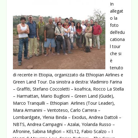
In
allegat
o la
foto
dell’edu
cationa
l tour
che si
è
tenuto
di recente in Etiopia, organizzato da Ethiopian Airlines e
Green Land Tour. Da sinistra a destra: Vladimiro Farina
– Graffiti, Stefano Coccoletti – koafrica, Rocco La Stella
– Harmattan, Mario Buglioni – Green Land (Guide),
Marco Tranquilli –
Ethiopian Airlines (Tour Leader),
Mara Armanini – Ventoteso, Carlo Carrera –
Lombardgate, Ylenia Binda – Exodus, Andrea Dattoli –
NBTS, Andrea Campagni – Azalai, Yolanda Russo –
Afronine, Sabina Migliori – KEL12, Fabio Scalzo – I