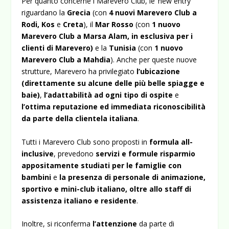
Per quanto concerne i Marevero Club, le ‘new entry’
riguardano la
Grecia
(con
4 nuovi Marevero Club a
Rodi, Kos
e
Creta
), il
Mar Rosso
(con
1 nuovo
Marevero Club a Marsa Alam, in esclusiva per i
clienti di Marevero)
e la
Tunisia
(con
1 nuovo
Marevero Club a Mahdia
). Anche per queste nuove
strutture, Marevero ha privilegiato
l’ubicazione
(direttamente su alcune delle più belle spiagge e
baie)
,
l’adattabilità ad ogni tipo di ospite
e
l’ottima reputazione ed immediata riconoscibilità
da parte della clientela italiana
.
Tutti i Marevero Club sono proposti in
formula all-
inclusive
, prevedono
servizi e formule risparmio
appositamente studiati per le famiglie con
bambini
e
la presenza di personale di animazione,
sportivo e mini-club italiano, oltre allo staff di
assistenza italiano e residente
.
Inoltre, si riconferma
l’attenzione
da parte di