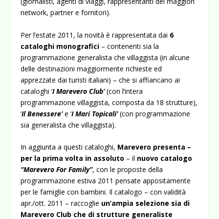
(giornalisti, agenti di viaggi, rappresentanti dei maggiori
network, partner e fornitori).
Per l’estate 2011, la novità è rappresentata dai
6
cataloghi monografici
– contenenti sia la
programmazione generalista che villaggista (in alcune
delle destinazioni maggiormente richieste ed
apprezzate dai turisti italiani) – che si affiancano ai
cataloghi ‘
I Marevero Club’
(con l’intera
programmazione villaggista, composta da 18 strutture),
‘
Il Benessere’
e ‘
I Mari Topicali’
(con programmazione
sia generalista che villaggista).
In aggiunta a questi cataloghi,
Marevero presenta –
per la prima volta in assoluto
– il
nuovo catalogo
“Marevero For Family”
, con le proposte della
programmazione estiva 2011 pensate appositamente
per le famiglie con bambini. Il catalogo – con validità
apr./ott. 2011 – raccoglie
un’ampia selezione sia di
Marevero Club che di strutture generaliste