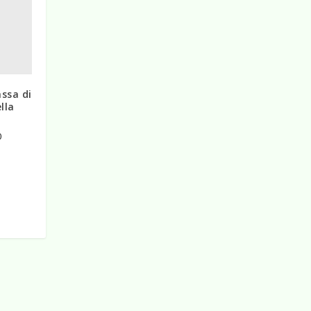
ssa di
lla
0