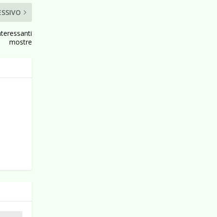
ESSIVO
nteressanti
mostre