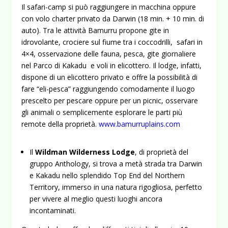
Il safari-camp si può raggiungere in macchina oppure
con volo charter privato da Darwin (18 min. + 10 min. di
auto). Tra le attività Bamurru propone gite in
idrovolante, crociere sul fiume tra i coccodrilli, safari in
4×4, osservazione delle fauna, pesca, gite giornaliere
nel Parco di Kakadu e voli in elicottero. Il lodge, infatti,
dispone di un elicottero privato e offre la possibilità di
fare “eli-pesca” raggiungendo comodamente il luogo
prescelto per pescare oppure per un picnic, osservare
gli animali o semplicemente esplorare le parti più
remote della proprietà.
www.bamurruplains.com
Il
Wildman Wilderness Lodge
, di proprietà del
gruppo Anthology, si trova a metà strada tra Darwin
e Kakadu nello splendido Top End del Northern
Territory, immerso in una natura rigogliosa, perfetto
per vivere al meglio questi luoghi ancora
incontaminati.