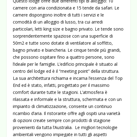
Questo lodge offre due differenti tipi di alloggio: 10
camere con aria condizionata e 15 tende da safari. Le
camere dispongono inoltre di tutti i servizi e le
comodità di un alloggio di lusso, tra cui arredi
particolari, letti king size e bagno privato. Le tende sono
sorprendentemente spaziose con una superficie di
50m2 e tutte sono dotate di ventilatore al soffitto,
bagno privato e biancheria. Le cinque tende più grandi,
che possono ospitare fino a quattro persone, sono
l’ideale per le famiglie. L’edificio principale è situato al
centro del lodge ed è il “meeting point” della struttura.
La sua architettura richiama e incarna l’essenza del Top
End ed è stato, infatti, progettato per il massimo
comfort durante tutte le stagioni. L’atmosfera è
rilassata e informale e la struttura, schermata e con un
impianto di climatizzazione, consente un continuo
ricambio d’aria. Il ristorante offre agli ospiti una varietà
di opzioni create sempre con prodotti di stagione
provenienti da tutta l’Australia. Le migliori tecnologie
ambientali vengono impiegate in tutti gli aspetti