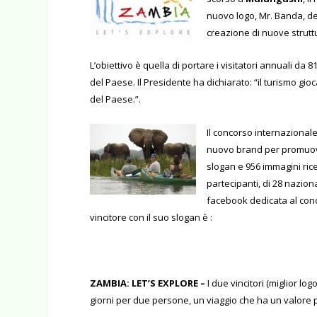
nuovo logo, Mr. Banda, de
creazione di nuove struttu
L’obiettivo è quella di portare i visitatori annuali da 
del Paese. Il Presidente ha dichiarato: “il turismo g
del Paese.”.
Il concorso internazional
nuovo brand per promuover
slogan e 956 immagini ric
partecipanti, di 28 nazion
facebook
dedicata al conc
vincitore con il suo slogan è :
ZAMBIA: LET’S EXPLORE –
I due vincitori (miglior lo
giorni per due persone, un viaggio che ha un valore p