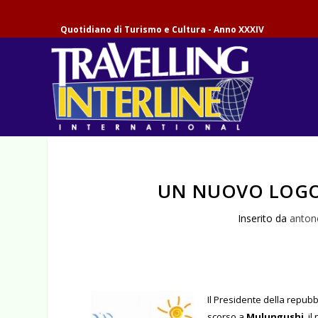
Quotidiano di Turismo e Cultura - Anno XXXIV
UN NUOVO LOGO 
Inserito da
anton
Il Presidente della repub
scorso a
Mulungushi
, i