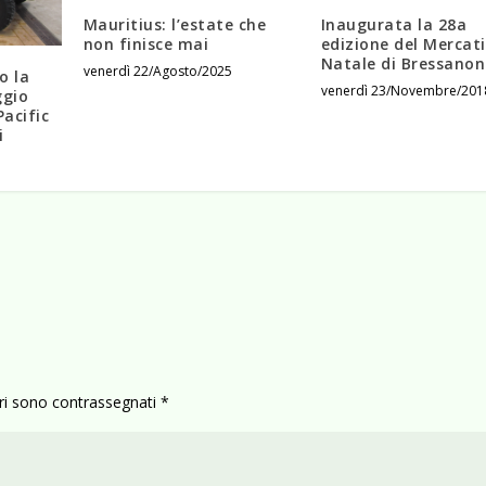
Mauritius: l’estate che
Inaugurata la 28a
non finisce mai
edizione del Mercati
Natale di Bressanon
venerdì 22/Agosto/2025
o la
venerdì 23/Novembre/201
ggio
acific
i
ori sono contrassegnati
*