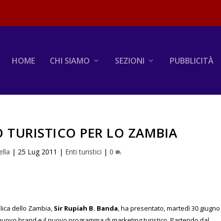
HOME
CHI SIAMO
SEZIONI
PUBBLICITÀ
TURISTICO PER LO ZAMBIA
ella
|
25 Lug 2011
|
Enti turistici
|
0
blica dello Zambia,
Sir Rupiah B. Banda
, ha presentato, martedì 30 giugno
l nuovo brand e il nuovo programma di marketing turistico. Partendo dal