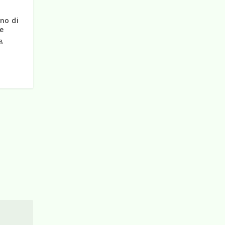
no di
e
8