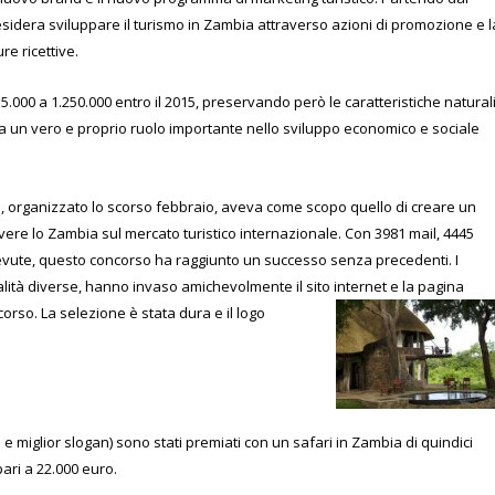
sidera sviluppare il turismo in Zambia attraverso azioni di promozione e l
re ricettive.
815.000 a 1.250.000 entro il 2015, preservando però le caratteristiche natural
ioca un vero e proprio ruolo importante nello sviluppo economico e sociale
e, organizzato lo scorso febbraio, aveva come scopo quello di creare un
e lo Zambia sul mercato turistico internazionale. Con 3981 mail, 4445
evute, questo concorso ha raggiunto un successo senza precedenti. I
alità diverse, hanno invaso amichevolmente il sito internet e la pagina
orso. La selezione è stata dura e il logo
go e miglior slogan) sono stati premiati con un safari in Zambia di quindici
ari a 22.000 euro.