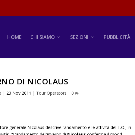
HOME
CHI SIAMO
SEZIONI
PUBBLICITÀ
RNO DI NICOLAUS
a
|
23 Nov 2011
|
Tour Operators
|
0
tore generale Nicolaus descrive l’andamento e le attività del T.O., in
tività: “L’andamento dell’inverno di
Nicolaus
conferma il mood