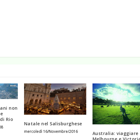
liani non
le
di Rio
Natale nel Salisburghese
08
mercoledì 16/Novembre/2016
Australia: viaggiare
Melbourne e Victori