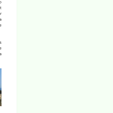
o
t
r
a
e
s
e
a