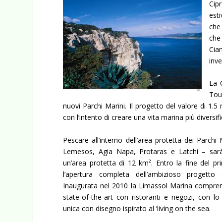
Cip
est
che
che
Cia
inve
La 
Tou
nuovi Parchi Marini. Il progetto del valore di 1.
con l’intento di creare una vita marina più diversi
Pescare all’interno dell’area protetta dei Parchi 
Lemesos, Agia Napa, Protaras e Latchi – sar
un’area protetta di 12 km². Entro la fine del 
l’apertura completa dell’ambizioso progett
Inaugurata nel 2010 la Limassol Marina compren
state-of-the-art con ristoranti e negozi, con l
unica con disegno ispirato al ‘living on the sea.