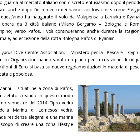
ro guarda al mercato italiano con discreto entusiasmo dopo il period
ivo anche dopo l’incremento dei hanno voli low costs come Easyje
 quest’anno ha inaugurato il volo da Malapensa a Larnaka e Ryanai
 opera da 3 città italiane (Milano Bergamo – Bologna e Rom
mpino) verso Pafos. I voli continueranno anche durante la stagion
rnale, ad eccezione della rotta Bologna-Pafos di Ryanair.
Cyprus Dive Centre Association, il Ministero per la Pesca e il Cypru
rism Organization hanno varato un piano per la creazione di cinqu
5 milioni di Euro si basa su nuove regolamentazioni in materia di pesc
ficata e popolosa.
Marini – situati nella zona di
Pafos,
à vietato creando in questo modo
primo semestre del 2014 Cipro vedrà
o della Marina di Lemesos vedrà.
de residenze eleganti e una marina
o scopo di creare una zona lifestyle