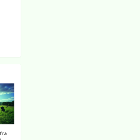
 fra
a