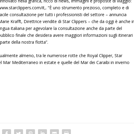
rinnovato nella grafica, ricco di news, immagini e proposte di viaggio:
www.starclippers.com/it,. “È uno strumento prezioso, completo e di
facile consultazione per tutti i professionisti del settore – annuncia
Marie Krafft, Direttrice vendite di Star Clippers
– che da oggi è anche i
lingua italiana per agevolare la consultazione anche da parte del
pubblico finale che desidera avere maggiori informazioni sugli itinerari
arte della nostra flotta”.
 virtualmente almeno, tra le numerose rotte che Royal Clipper, Star
l Mar Mediterraneo in estate e quelle del Mar dei Caraibi in inverno