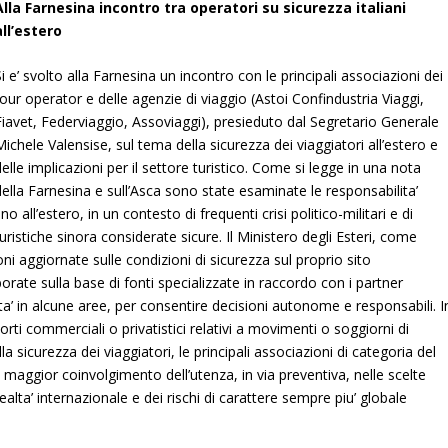
Alla Farnesina incontro tra operatori su sicurezza italiani
all’estero
Si e’ svolto alla Farnesina un incontro con le principali associazioni dei
tour operator e delle agenzie di viaggio (Astoi Confindustria Viaggi,
Fiavet, Federviaggio, Assoviaggi), presieduto dal Segretario Generale
Michele Valensise, sul tema della sicurezza dei viaggiatori all’estero e
delle implicazioni per il settore turistico.
Come si legge in una nota
della Farnesina e sull’Asca sono state esaminate le responsabilita’
ano all’estero, in un contesto di frequenti crisi politico-militari e di
istiche sinora considerate sicure. Il Ministero degli Esteri, come
ni aggiornate sulle condizioni di sicurezza sul proprio sito
orate sulla base di fonti specializzate in raccordo con i partner
ita’ in alcune aree, per consentire decisioni autonome e responsabili. I
rti commerciali o privatistici relativi a movimenti o soggiorni di
ella sicurezza dei viaggiatori, le principali associazioni di categoria del
 maggior coinvolgimento dell’utenza, in via preventiva, nelle scelte
alta’ internazionale e dei rischi di carattere sempre piu’ globale