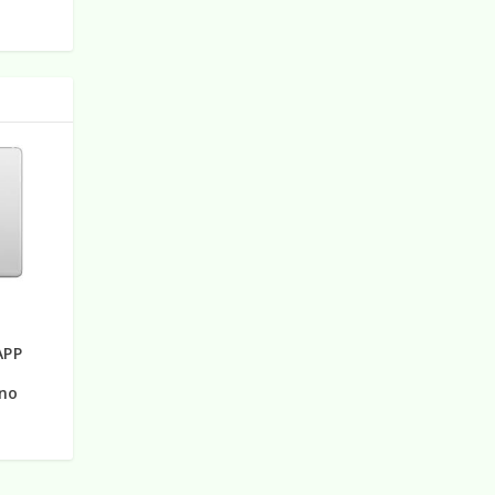
a
APP
ano