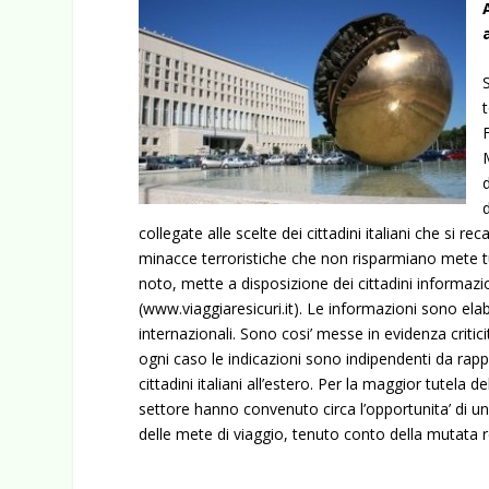
collegate alle scelte dei cittadini italiani che si rec
minacce terroristiche che non risparmiano mete tur
noto, mette a disposizione dei cittadini informazio
(www.viaggiaresicuri.it). Le informazioni sono elab
internazionali. Sono cosi’ messe in evidenza critic
ogni caso le indicazioni sono indipendenti da rappo
cittadini italiani all’estero. Per la maggior tutela d
settore hanno convenuto circa l’opportunita’ di un
delle mete di viaggio, tenuto conto della mutata re