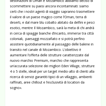
destinazioni di Oman e Mozambico abbiamo deciso di
scommettere su paesi ancora incontaminati: siamo
certi che i nostri agenti di viaggio sapranno trasmettere
il valore di un paese magico come l’Oman, terra di
deserti, e dal mare blu cobalto abitato da delfini e pesci
esotici, mentre Il Mozambico, sarà la meta di chi andrà
in cerca di spiagge bianche d’incanto, immerse tra città
coloniali, paesaggi mozzafiato e si potrà perfino
assistere quotidianamente al passaggio delle balene in
transito nel canale di Mozambico. L’obiettivo è
aumentare l’offerta delle strutture caratterizzate dal
nuovo marchio Premium, marchio che rappresenta
un’accurata selezione dei migliori Eden Village, strutture
4 o 5 stelle, ideali per un target medio-alto di clienti alla
ricerca di servizi garantiti tipici di un villaggio, ambienti
raffinati, aree chillout e l’esclusività di location da
sogno».