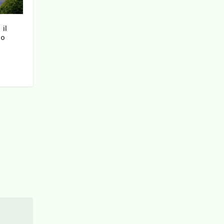
il
no