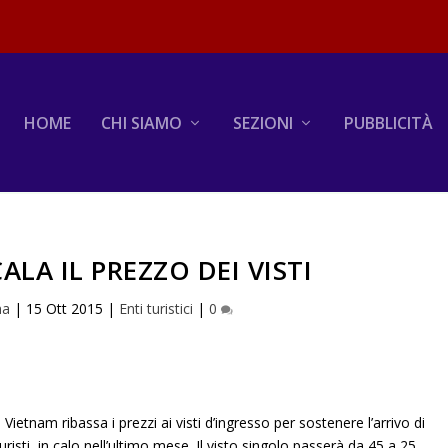
HOME
CHI SIAMO
SEZIONI
PUBBLICITÀ
ALA IL PREZZO DEI VISTI
na
|
15 Ott 2015
|
Enti turistici
|
0
Il Vietnam ribassa i prezzi ai visti d’ingresso per sostenere l’arrivo di
turisti, in calo nell’ultimo mese. Il visto singolo passerà da 45 a 25