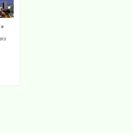
 a
013