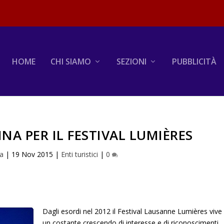
HOME
CHI SIAMO
SEZIONI
PUBBLICITÀ
NA PER IL FESTIVAL LUMIÈRES
na
|
19 Nov 2015
|
Enti turistici
|
0
Dagli esordi nel 2012 il Festival Lausanne Lumières vive
un costante crescendo di interesse e di riconoscimenti