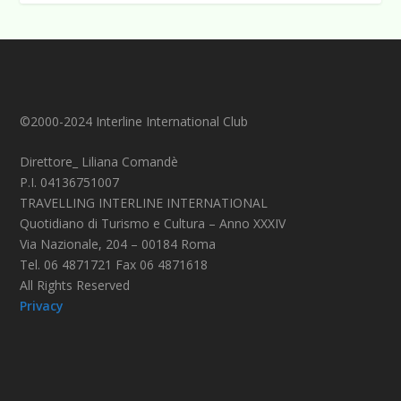
©2000-2024 Interline International Club
Direttore_ Liliana Comandè
P.I. 04136751007
TRAVELLING INTERLINE INTERNATIONAL
Quotidiano di Turismo e Cultura – Anno XXXIV
Via Nazionale, 204 – 00184 Roma
Tel. 06 4871721 Fax 06 4871618
All Rights Reserved
Privacy