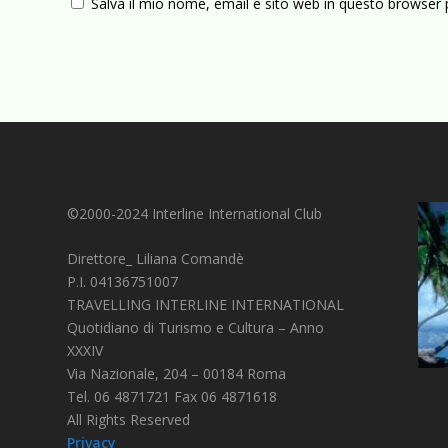
Salva il mio nome, email e sito web in questo browser
©2000-2024 Interline International Club
Direttore_ Liliana Comandè
P.I. 04136751007
TRAVELLING INTERLINE INTERNATIONAL
Quotidiano di Turismo e Cultura – Anno
XXXIV
Via Nazionale, 204 – 00184 Roma
Tel. 06 4871721 Fax 06 4871618
All Rights Reserved
Privacy