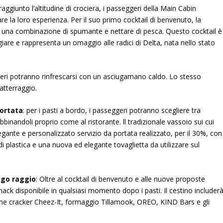
aggiunto l’altitudine di crociera, i passeggeri della Main Cabin
e la loro esperienza. Per il suo primo cocktail di benvenuto, la
ni, una combinazione di spumante e nettare di pesca. Questo cocktail è
iare e rappresenta un omaggio alle radici di Delta, nata nello stato
seggeri potranno rinfrescarsi con un asciugamano caldo. Lo stesso
atterraggio.
portata
: per i pasti a bordo, i passeggeri potranno scegliere tra
bbinandoli proprio come al ristorante. ll tradizionale vassoio sui cui
legante e personalizzato servizio da portata realizzato, per il 30%, con
i plastica e una nuova ed elegante tovaglietta da utilizzare sul
ungo raggio
: Oltre al cocktail di benvenuto e alle nuove proposte
ack disponibile in qualsiasi momento dopo i pasti. Il cestino includer
come cracker Cheez-It, formaggio Tillamook, OREO, KIND Bars e gli