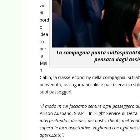
zio
di
bord
o
idea
to
per
La compagnia punta sull’ospitalità
la
pensata dagli assi
Mai
n
Cabin, la classe economy della compagnia. Si tratta
benvenuto, asciugamani caldi e pasti serviti in sti
suoi passeggeri.
“Il modo in cui facciamo sentire ogni passeggero d
Allison Ausband, S.V.P – In-Flight Service di Delta.
interpretando i desideri dei nostri clienti, mettend
supera le loro aspettative. Vogliamo che ogni pas
apprezzato”.