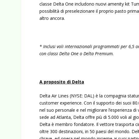
classe Delta One includono
nuovi amenity kit Tu
possibilità
di preselezionare il proprio pasto prim
altro ancora.
* Inclusi voli internazionali programmati per 6,5 or
con classi Delta One o Delta Premium.
A proposito di Delta
Delta Air Lines (NYSE: DAL) è la compagnia statunit
customer experience. Con il supporto dei suoi 80.0
nel suo personale e nel migliorare l’esperienza di
sede ad Atlanta, Delta offre più di 5.000 voli al gi
Delta è membro fondatore. Il vettore trasporta ci
oltre 300 destinazioni, in 50 paesi del mondo. Delt
chiave, ed opera nel mondo insieme ai suoi partner 