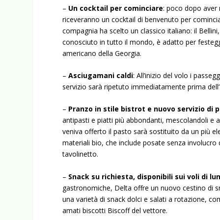
–
Un cocktail per cominciare
: poco dopo aver r
riceveranno un cocktail di benvenuto per cominciar
compagnia ha scelto un classico italiano: il Belli
conosciuto in tutto il mondo, è adatto per festegg
americano della Georgia.
–
Asciugamani caldi
: All’inizio del volo i pas
servizio sarà ripetuto immediatamente prima dell’
–
Pranzo in stile bistrot e nuovo servizio di 
antipasti e piatti più abbondanti, mescolandoli e a
veniva offerto il pasto sarà sostituito da un più e
materiali bio, che include posate senza involucro d
tavolinetto.
–
Snack su richiesta, disponibili sui voli di l
gastronomiche, Delta offre un nuovo cestino di sn
una varietà di snack dolci e salati a rotazione, 
amati biscotti Biscoff del vettore.