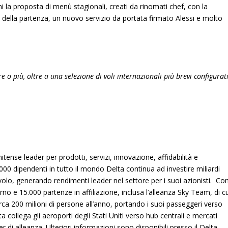
mi
la proposta di menù stagionali, creati da rinomati chef, con la
a della partenza
, un nuovo servizio da portata firmato
Alessi
e molto
e o più, oltre a una selezione di voli internazionali più brevi configurat
ense leader per prodotti, servizi, innovazione, affidabilità e
00 dipendenti in tutto il mondo Delta continua ad investire miliardi
 volo, generando rendimenti leader nel settore per i suoi azionisti. Co
orno e 15.000 partenze in affiliazione, inclusa l’alleanza Sky Team, di c
rca 200 milioni di persone all’anno, portando i suoi passeggeri verso
a collega gli aeroporti degli Stati Uniti verso hub centrali e mercati
di alleanza. Ulteriori informazioni sono disponibili presso il Delta