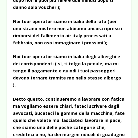
dopo non li puoi più fare e due minuti dopo ti
danno solo voucher );
Noi tour operator siamo in balia della iata (per
uno strano mistero non abbiamo ancora ripreso i
rimborsi del fallimento air italy processati a
febbraio, non oso immaginare i prossimi );
Noi tour operator siamo in balia degli alberghi e
dei corrispondenti ( sì, ti tolgo la penale, ma mi
tengo il pagamento e quindi i tuoi passeggeri
devono tornare tramite me nello stesso albergo
).
Detto questo, continueremo a lavorare con fatica
ma vogliamo essere chiari, fateci scrivere dagli
avvocati, bucateci la gomme della macchina, fate
quello che volete ma lasciateci lavorare in pace,
che siamo una delle poche categorie che,
credeteci o no, ha dei margini ridicoli di guadagno