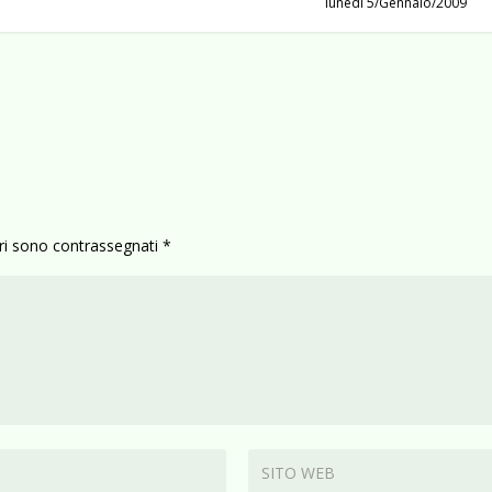
lunedì 5/Gennaio/2009
ori sono contrassegnati
*