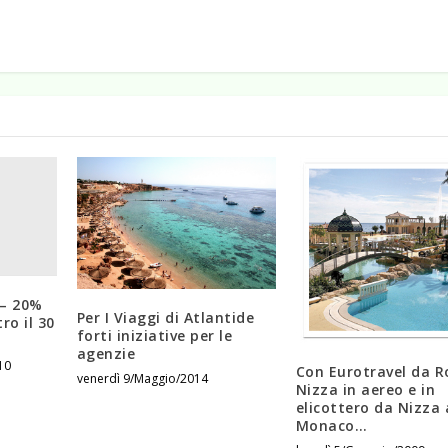
 – 20%
Per I Viaggi di Atlantide
ro il 30
forti iniziative per le
agenzie
10
Con Eurotravel da 
venerdì 9/Maggio/2014
Nizza in aereo e in
elicottero da Nizza 
Monaco…