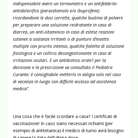
indispensabile avere un termometro e un antifebbrile-
antidolorifico (paracetamolo e/o ibuprofene)
ricordandone le dosi corrette, qualche bustina di polvere
per preparare una soluzione reidratante in caso di
diarrea, un anti-istaminico in caso di estese reazioni
cutanee a sostanze irritanti o di punture d’insetto
multiple con prurito intenso, qualche fialetta di soluzione
fisiologica e un collirio decongestionante in caso di
irritazioni oculari. E un antibiotico orale? per la
decisione e la prescrizione va consultato il Pediatra
Curante: è consigliabile metterlo in valigia solo nel caso
di vacanza in luogo con difficile accesso ad assistenza
medica”.
Una cosa che è facile scordare a casa? I certificati di
vaccinazione! In caso siano necessari richiami (per
esempio di antitetanica) il medico di turno avrà bisogno
di sapere la data dell’ultima dose.