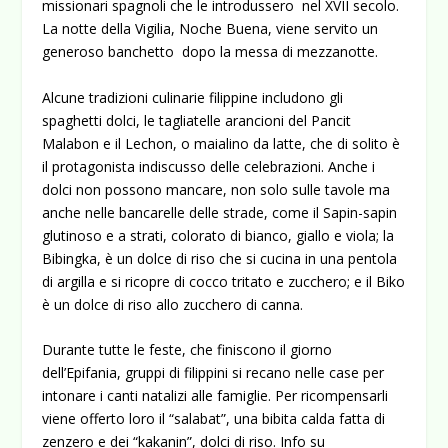
missionari spagnoli che le introdussero nel XVII secolo.
La notte della Vigilia, Noche Buena, viene servito un
generoso banchetto dopo la messa di mezzanotte.
Alcune tradizioni culinarie filippine includono gli
spaghetti dolci, le tagliatelle arancioni del Pancit
Malabon e il Lechon, o maialino da latte, che di solito è
il protagonista indiscusso delle celebrazioni. Anche i
dolci non possono mancare, non solo sulle tavole ma
anche nelle bancarelle delle strade, come il Sapin-sapin
glutinoso e a strati, colorato di bianco, giallo e viola; la
Bibingka, è un dolce di riso che si cucina in una pentola
di argilla e si ricopre di cocco tritato e zucchero; e il Biko
è un dolce di riso allo zucchero di canna.
Durante tutte le feste, che finiscono il giorno
dell’Epifania, gruppi di filippini si recano nelle case per
intonare i canti natalizi alle famiglie. Per ricompensarli
viene offerto loro il “salabat”, una bibita calda fatta di
zenzero e dei “kakanin”, dolci di riso. Info su