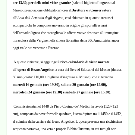
ore 13.30, per delle mini visite gratuite
(salvo il biglietto d’ingresso al
Museo; prenotazione obbligatoria)
con il Direttore e i Conservatori
all’
Anta dell’Armadio degli Argenti
, così chiamato in quanto i trentasei
scomparti che lo componevano erano in origine gli sportelli esterni
dell’armadio ligneo che raccoglieva le offerte votive destinate all’immagine
miracolosa della Vergine nella chiesa fiorentina della SS. Annunziata, ancor
oggi tra le più venerate a Firenze.
A queste inziative, si aggiunge
il ricco calendario di visite narrate
all’opera di Beato Angelico
, a cura dei Servizi Educativi del Museo (durata:
60 min; costo: €10,00 + biglietto d’ingresso al Museo), che si terranno
martedì 16 gennaio (ore 19.30), sabato 20 gennaio (ore 15.00),
mercoledì 24 gennaio (ore 19.30) e sabato 27 gennaio (ore 15.30).
Commissionata nel 1448 da Piero Cosimo de’ Medici, la tavola (123×123
cm), composta da nove formelle quadrate, è stata dipinta tra il 1450 e il 1452,
al culmine della carriera del Beato Angelico. L’opera presenta una ricchissima
sequenza narrativa, una vera e propria Bibbia illustrata, in cui tutti gli otto