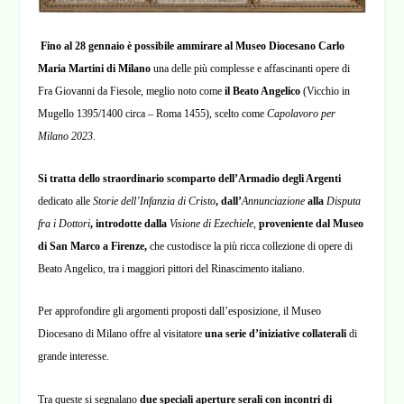
Fino al 28 gennaio è possibile ammirare al Museo Diocesano Carlo
Maria Martini di Milano
una delle più complesse e affascinanti opere di
Fra Giovanni da Fiesole, meglio noto come
il Beato Angelico
(Vicchio in
Mugello 1395/1400 circa – Roma 1455), scelto come
Capolavoro per
Milano 2023.
Si tratta dello straordinario scomparto dell’Armadio degli Argenti
dedicato alle
Storie dell’Infanzia di Cristo
, dall’
Annunciazione
alla
Disputa
fra i Dottori
, introdotte dalla
Visione di Ezechiele,
proveniente dal Museo
di San Marco a Firenze,
che custodisce la più ricca collezione di opere di
Beato Angelico, tra i maggiori pittori del Rinascimento italiano.
Per approfondire gli argomenti proposti dall’esposizione, il Museo
Diocesano di Milano offre al visitatore
una serie d’iniziative collaterali
di
grande interesse.
Tra queste si segnalano
due speciali aperture serali con incontri di