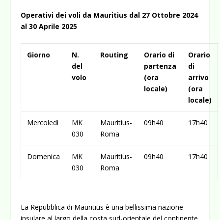
Operativi dei voli da Mauritius dal 27 Ottobre 2024
al 30 Aprile 2025
Giorno
N.
Routing
Orario di
Orario
del
partenza
di
volo
(ora
arrivo
locale)
(ora
locale)
Mercoledì
MK
Mauritius-
09h40
17h40
030
Roma
Domenica
MK
Mauritius-
09h40
17h40
030
Roma
La Repubblica di Mauritius è una bellissima nazione
insulare al largo della costa sud-orientale del continente