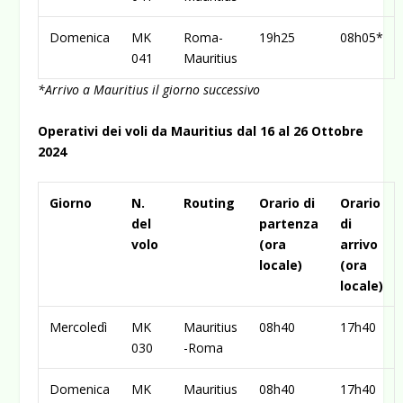
Domenica
MK
Roma-
19h25
08h05*
041
Mauritius
*Arrivo a Mauritius il giorno successivo
Operativi dei voli da Mauritius dal 16 al 26 Ottobre
2024
Giorno
N.
Routing
Orario di
Orario
del
partenza
di
volo
(ora
arrivo
locale)
(ora
locale)
Mercoledì
MK
Mauritius
08h40
17h40
030
-Roma
Domenica
MK
Mauritius
08h40
17h40