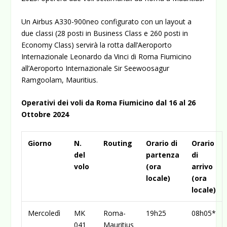
Un Airbus A330-900neo configurato con un layout a
due classi (28 posti in Business Class e 260 posti in
Economy Class) servirà la rotta dall’Aeroporto
Internazionale Leonardo da Vinci di Roma Fiumicino
all’Aeroporto Internazionale Sir Seewoosagur
Ramgoolam, Mauritius.
Operativi dei voli da Roma Fiumicino dal 16 al 26
Ottobre 2024
Giorno
N.
Routing
Orario di
Orario
del
partenza
di
volo
(ora
arrivo
locale)
(ora
locale)
Mercoledì
MK
Roma-
19h25
08h05*
041
Mauritius