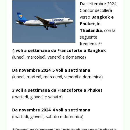
Da settembre 2024,
Condor decollerà
verso
Bangkok e
Phuket
, in
Thailandia
, con la
seguente
frequenza*:
4 voli a settimana da Francoforte a Bangkok
(lunedì, mercoledì, venerdì e domenica)
Da novembre 2024
:
5 voli a settimana
(lunedì, martedì, mercoledì, venerdì e domenica)
3 voli a settimana da Francoforte a Phuket
(martedì, giovedì e sabato)
Da novembre 2024
:
4 voli a settimana
(martedì, giovedì, sabato e domenica)
*Comodi avvicinamenti dai principali aeroporti italiani a