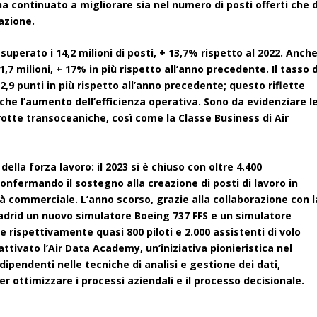
ha continuato a migliorare sia nel numero di posti offerti che d
azione.
 superato i 14,2 milioni di posti, + 13,7% rispetto al 2022. Anch
,7 milioni, + 17% in più rispetto all’anno precedente. Il tasso d
,9 punti in più rispetto all’anno precedente; questo riflette
he l’aumento dell’efficienza operativa. Sono da evidenziare l
otte transoceaniche, così come la Classe Business di Air
ella forza lavoro: il 2023 si è chiuso con oltre 4.400
 confermando il sostegno alla creazione di posti di lavoro in
ità commerciale. L’anno scorso, grazie alla collaborazione con l
adrid un nuovo simulatore Boeing 737 FFS e un simulatore
rispettivamente quasi 800 piloti e 2.000 assistenti di volo
tivato l’Air Data Academy, un’iniziativa pionieristica nel
dipendenti nelle tecniche di analisi e gestione dei dati,
er ottimizzare i processi aziendali e il processo decisionale.