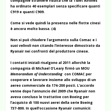
compagnie straniere risulta che la Tibet Airlines
ha ordinato 40 esemplari senza specificare quanti
C919 e quanti C909.
Come si vede quindi la presenza nelle flotte cinesi
è ancora molto bassa. (4)
Non si può chiudere l’argomento sulla Comac e i
suoi velivoli non citando l’interesse dimostrato da
Ryanair nei confronti del produttore cinese.
I contatti iniziali risalgono al 2011 allorchè la
compagnia di Michael O’Leary firmò un MOU
Memorandum of Understanding
con COMAC per
cooperare e lavorare insieme allo sviluppo di un
aereo commerciale da 174-200 posti. L’accordo
venne dopo l’annuncio del 2009 che Ryanair non
aveva concluso le trattative con Boeing per
l’acquisto di 100 nuovi aerei della serie Boeing
737-800. In quell’occasione Ryanair comunicò: