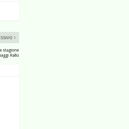
ESSIVO
va stagione
iaggi Rallo