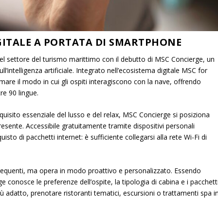
GITALE A PORTATA DI SMARTPHONE
l settore del turismo marittimo con il debutto di
MSC Concierge
, un
’intelligenza artificiale. Integrato nell’ecosistema digitale
MSC for
mare il modo in cui gli ospiti interagiscono con la nave, offrendo
re 90 lingue.
requisito essenziale del lusso e del relax, MSC Concierge si posiziona
sente. Accessibile gratuitamente tramite dispositivi personali
uisto di pacchetti internet: è sufficiente collegarsi alla rete Wi-Fi di
frequenti, ma opera in modo proattivo e personalizzato. Essendo
 conosce le preferenze dell’ospite, la tipologia di cabina e i pacchett
iù adatto, prenotare ristoranti tematici, escursioni o trattamenti spa i