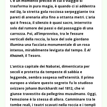
C’è un momento preciso in cui il viaggio si
trasforma in pura magia, è quando ci si addentra
nel
Siq
, la stretta gola rocciosa serpeggiante tra
pareti di arenaria alta fino a ottanta metri. L’aria
qui è fresca, il silenzio è quasi sacro, interrotto
solo dal rumore dei passi o dal passaggio di una
carrozza. Poi, all’improvviso, tra le fessure
verticali della roccia, la luce del sole giordano
illumina una facciata monumentale di un rosa
intenso, mirabilmente levigata dal tempo. È
Al
Khazneh
, il Tesoro.
L’antica capitale dei Nabatei, dimenticata per
secoli e protetta da tempeste di sabbia e
leggende, sembra sospesa nell’eternità. Il primo
europeo a violare questo segreto fu lo studioso
svizzero Johann Burckhardt nel 1812, che vi
giunse travestito da pellegrino musulmano. Oggi,
l’emozione è la stessa di allora. Camminare tra le
tombe reali, i teatri scavati nella roccia e i templi