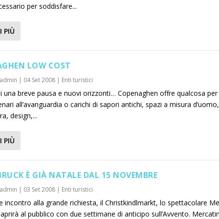
ecessario per soddisfare...
I PIÙ
AGHEN LOW COST
admin
|
04 Set 2008
|
Enti turistici
i una breve pausa e nuovi orizzonti… Copenaghen offre qualcosa per t
nari all’avanguardia o carichi di sapori antichi, spazi a misura d’uomo,
ra, design,...
I PIÙ
BRUCK È GIÀ NATALE DAL 15 NOVEMBRE
admin
|
03 Set 2008
|
Enti turistici
 incontro alla grande richiesta, il Christkindlmarkt, lo spettacolare M
 aprirà al pubblico con due settimane di anticipo sull’Avvento. Mercatin