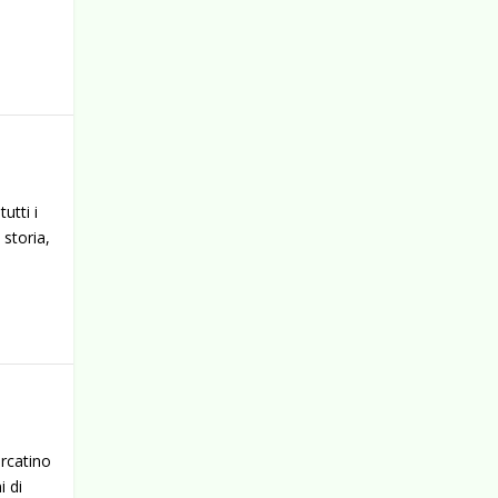
utti i
 storia,
ercatino
i di