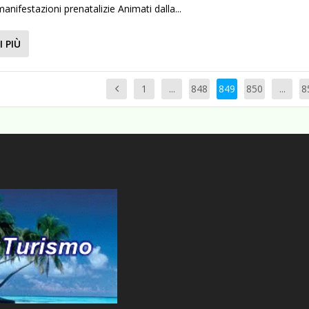
anifestazioni prenatalizie Animati dalla...
I PIÙ
1
...
848
849
850
...
8