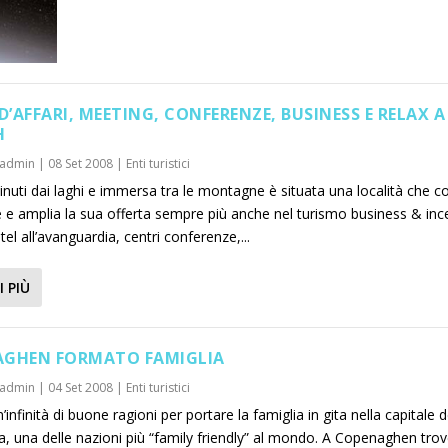
D’AFFARI, MEETING, CONFERENZE, BUSINESS E RELAX A
H
admin
|
08 Set 2008
|
Enti turistici
nuti dai laghi e immersa tra le montagne è situata una località che c
e e amplia la sua offerta sempre più anche nel turismo business & ince
otel all’avanguardia, centri conferenze,...
I PIÙ
GHEN FORMATO FAMIGLIA
admin
|
04 Set 2008
|
Enti turistici
’infinità di buone ragioni per portare la famiglia in gita nella capitale d
, una delle nazioni più “family friendly” al mondo. A Copenaghen tro