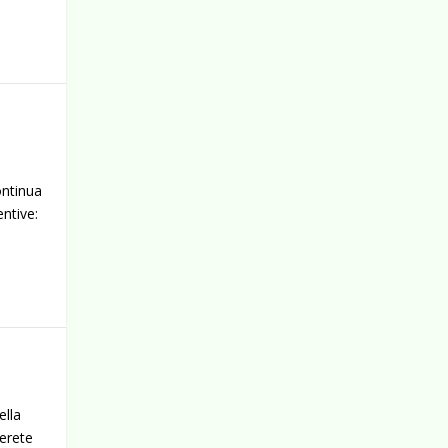
ontinua
ntive:
ella
verete