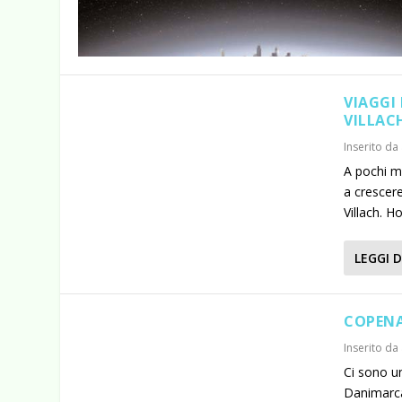
VIAGGI 
VILLAC
Inserito da
A pochi mi
a crescer
Villach. H
LEGGI D
COPENA
Inserito da
Ci sono un
Danimarca