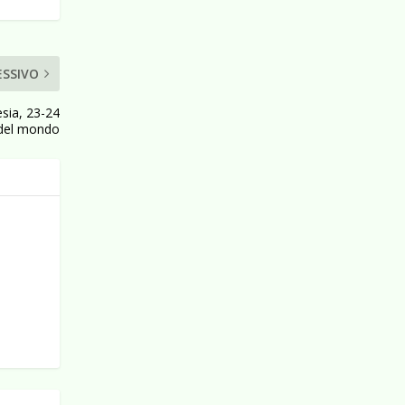
ESSIVO
esia, 23-24
” del mondo