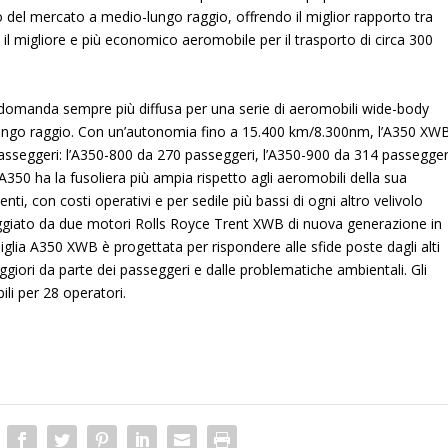
o del mercato a medio-lungo raggio, offrendo il miglior rapporto tra
il migliore e più economico aeromobile per il trasporto di circa 300
a domanda sempre più diffusa per una serie di aeromobili wide-body
e lungo raggio. Con un’autonomia fino a 15.400 km/8.300nm, l’A350 XW
o passeggeri: l’A350-800 da 270 passeggeri, l’A350-900 da 314 passegger
350 ha la fusoliera più ampia rispetto agli aeromobili della sua
nti, con costi operativi e per sedile più bassi di ogni altro velivolo
giato da due motori Rolls Royce Trent XWB di nuova generazione in
iglia A350 XWB è progettata per rispondere alle sfide poste dagli alti
giori da parte dei passeggeri e dalle problematiche ambientali. Gli
ili per 28 operatori.