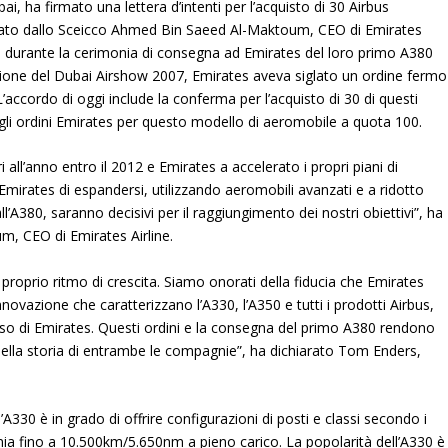
, ha firmato una lettera d’intenti per l’acquisto di 30 Airbus
lato dallo Sceicco Ahmed Bin Saeed Al-Maktoum, CEO di Emirates
s, durante la cerimonia di consegna ad Emirates del loro primo A380
ione del Dubai Airshow 2007, Emirates aveva siglato un ordine fermo
accordo di oggi include la conferma per l’acquisto di 30 di questi
li ordini Emirates per questo modello di aeromobile a quota 100.
ri all’anno entro il 2012 e Emirates a accelerato i propri piani di
irates di espandersi, utilizzando aeromobili avanzati e a ridotto
l’A380, saranno decisivi per il raggiungimento dei nostri obiettivi”, ha
, CEO di Emirates Airline.
 proprio ritmo di crescita. Siamo onorati della fiducia che Emirates
l’innovazione che caratterizzano l’A330, l’A350 e tutti i prodotti Airbus,
sso di Emirates. Questi ordini e la consegna del primo A380 rendono
la storia di entrambe le compagnie”, ha dichiarato Tom Enders,
A330 è in grado di offrire configurazioni di posti e classi secondo i
mia fino a 10.500km/5.650nm a pieno carico. La popolarità dell’A330 è