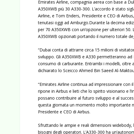
Emirates Airline, compagnia aerea con base a Dubai
A350XWB più 30 A330-300. L’accordo è stato sig
Airline, e Tom Enders, Presidente e CEO di Airbu
tenutasi oggi ad Amburgo.
Durante la decima ediz
per 70 A350XWB con un’opzione per ulteriori 50. L’
A350XWB opzionati portando il numero totale deg
“Dubai conta di attrarre circa 15 milioni di visitato
sviluppo. Gli A350XWB e A330 permetteranno ad Em
consumo di carburante. Entrambi i modelli, oltre al
dichiarato lo Sceicco Ahmed Bin Saeed Al-Maktoum
“Emirates Airline continua ad impressionare con il
ripone in Airbus e lieti che lo spirito visionario e 
possano contribuire al futuro sviluppo e al succe
questa giornata un momento molto importante nel
Presidente e CEO di Airbus.
Sfruttando le ampie e reali dimensioni widebody, l’
bisogni degli operatori. L’A330-300 ha un’autono