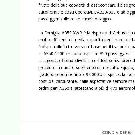
frutto della sua capacità di assecondare il bisogn
autonomia e costi operativi. L’A330-300 è ad oggi 
passeggeri sulle rotte a medio raggio.
La Famiglia A350 XWB è la risposta di Airbus all
molto efficienti di media capacità per il medio 
è disponibile in tre versioni base per il trasport
e l’A350-1000 che può ospitare 350 passeggeri. L’A
categoria, offrendo livelli di comfort senza precede
presente in questo segmento di mercato. Equipag
grado di produrre fino a 92.000lb di spinta, la Fam
costi del carburante, dalle aspettative sempre mag
ordini per l’A350 si attestano a più di 470 aeromob
CONDIVIDERE: