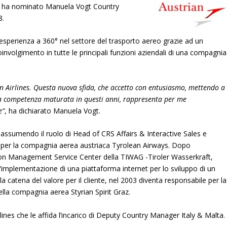
ce, ha nominato Manuela Vogt Country
8.
esperienza a 360° nel settore del trasporto aereo grazie ad un
nvolgimento in tutte le principali funzioni aziendali di una compagnia
n Airlines. Questa nuova sfida, che accetto con entusiasmo, mettendo a
 la competenza maturata in questi anni, rappresenta per me
e”
, ha dichiarato Manuela Vogt.
 assumendo il ruolo di Head of CRS Affairs & Interactive Sales e
er la compagnia aerea austriaca Tyrolean Airways. Dopo
ation Management Service Center della TIWAG -Tiroler Wasserkraft,
l’implementazione di una piattaforma internet per lo sviluppo di un
a catena del valore per il cliente, nel 2003 diventa responsabile per la
ella compagnia aerea Styrian Spirit Graz.
lines che le affida l’incarico di Deputy Country Manager Italy & Malta.