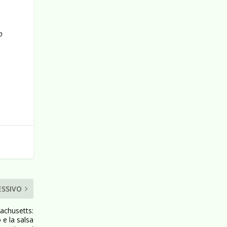
o
ESSIVO
chusetts:
 e la salsa