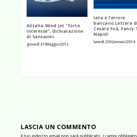
Iata e l’errore
bancario.Lettera d
Alitalia-Wind Jet “forte
Cesare Foà, Fancy 
interesse”, dichiarazione
Napoli
di Sansavini
lunedì 20/Gennaio/2014
giovedì 31/Maggio/2012
LASCIA UN COMMENTO
Il tuo indirizzo email non sarà pubblicato.
I campi obbligat