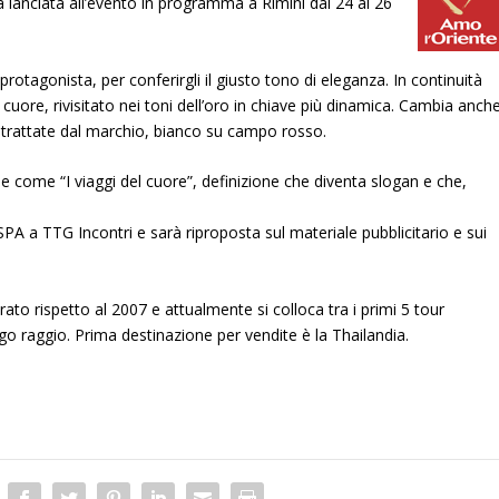
 lanciata all’evento in programma a Rimini dal 24 al 26
otagonista, per conferirgli il giusto tono di eleganza. In continuità
 cuore, rivisitato nei toni dell’oro in chiave più dinamica. Cambia anch
oni trattate dal marchio, bianco su campo rosso.
 come “I viaggi del cuore”, definizione che diventa slogan e che,
PA a TTG Incontri e sarà riproposta sul materiale pubblicitario e sui
ato rispetto al 2007 e attualmente si colloca tra i primi 5 tour
o raggio. Prima destinazione per vendite è la Thailandia.