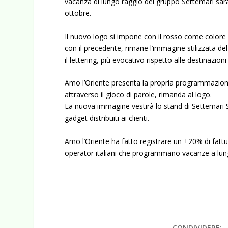
vacanza di lungo raggio del gruppo Settemari sarà
ottobre.
Il nuovo logo si impone con il rosso come colore pr
con il precedente, rimane l’immagine stilizzata del
il lettering, più evocativo rispetto alle destinazi
Amo l’Oriente presenta la propria programmazione
attraverso il gioco di parole, rimanda al logo.
La nuova immagine vestirà lo stand di Settemari S
gadget distribuiti ai clienti.
Amo l’Oriente ha fatto registrare un +20% di fattur
operator italiani che programmano vacanze a lung
CONDIVIDERE: